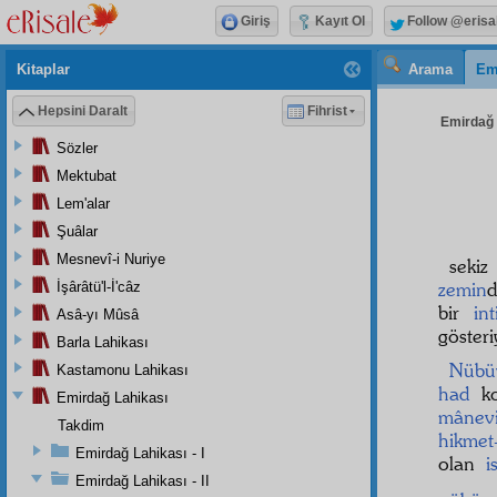
Giriş
Kayıt Ol
Follow @erisa
Kitaplar
Arama
Em
Hepsini Daralt
Fihrist
Emirdağ L
Sözler
Mektubat
Lem'alar
Şuâlar
Mesnevî-i Nuriye
seki
zemin
İşârâtü'l-İ'câz
bir
in
Asâ-yı Mûsâ
gösteri
Barla Lahikası
Nübü
Kastamonu Lahikası
had
ko
Emirdağ Lahikası
mânevi
Takdim
hikmet-
Emirdağ Lahikası - I
olan
i
Emirdağ Lahikası - II