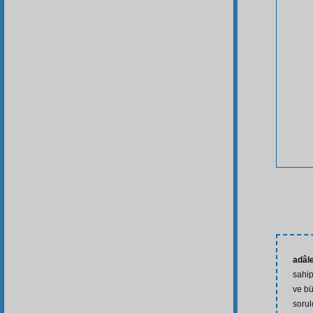
adâle
sahip
ve b
soru