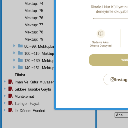
"O hesap
Mektup: 74
Dipnot-3
Mektup: 75
Kevser 
Mektup: 76
Mektup: 77
Mektup: 78
Mektup: 79
80.~99. Mektuplar
100.~119. Mektuplar
120.~139. Mektuplar
140.~151. Mektuplar
Fihrist
Instag
İman Ve Küfür Muvazeneleri
Sikke-i Tasdik-i Gaybî
Muhâkemat
Tarihçe-i Hayat
Bu Say
İlk Dönem Eserleri