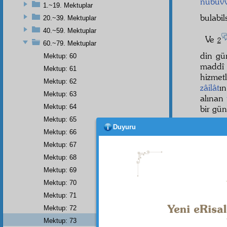
nübüv
1.~19. Mektuplar
bulabil
20.~39. Mektuplar
40.~59. Mektuplar
Ve
2
60.~79. Mektuplar
din gü
Mektup: 60
madd
Mektup: 61
hizmet
Mektup: 62
zâilât
ı
Mektup: 63
alınan
Mektup: 64
bir gün
Mektup: 65
Bismi
Duyuru
Mektup: 66
unsur-
Mektup: 67
bu dör
Mektup: 68
Mektup: 69
Mektup: 70
Mektup: 71
Dipnot-1
"Âlemler
Mektup: 72
Dipnot-2
Mektup: 73