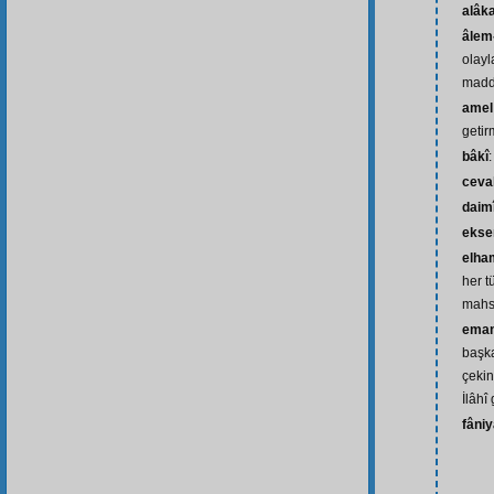
alâk
âlem-
olayl
madd
amel
geti
bâkî
:
ceva
daim
ekse
elham
her t
mahs
eman
başka
çekin
İlâhî
fâniy