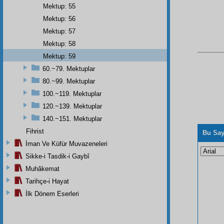
Mektup: 55
Mektup: 56
Mektup: 57
Mektup: 58
Mektup: 59
60.~79. Mektuplar
80.~99. Mektuplar
100.~119. Mektuplar
120.~139. Mektuplar
140.~151. Mektuplar
Fihrist
Bu Say
İman Ve Küfür Muvazeneleri
Sikke-i Tasdik-i Gaybî
Muhâkemat
Tarihçe-i Hayat
İlk Dönem Eserleri