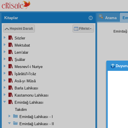
Kitaplar
Arama
Em
Hepsini Daralt
Fihrist
Emirdağ L
Sözler
Mektubat
Lem'alar
Şuâlar
Duyur
Mesnevî-i Nuriye
Ben
telgraf
İşârâtü'l-İ'câz
Adliye
Asâ-yı Mûsâ
hem ia
Barla Lahikası
halde,
Kastamonu Lahikası
Eskişeh
Emirdağ Lahikası
toplam
Takdim
mübarek
ve üç 
Emirdağ Lahikası - I
geliyo
Emirdağ Lahikası - II