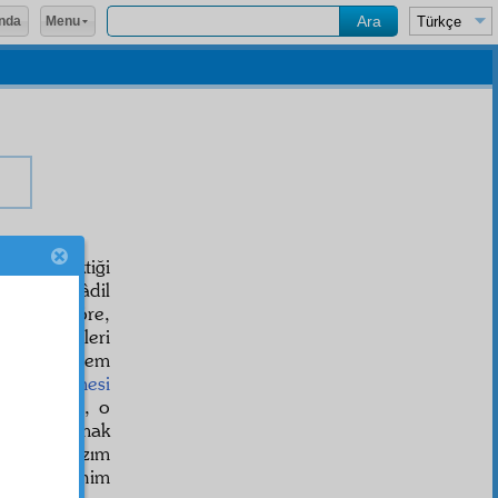
Menu
nda
arihli çektiği
verdi. Ve âdil
tubuna göre,
" söyledikleri
urnaller
hem
n Mahkemesi
ermesiyle, o
ahzen
e atmak
rakmamak lâzım
gayet mühim