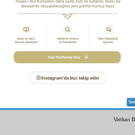
yi
nazar-ı dikkatlerine arz
ediyorum.
-
lık
Makam-ı Âlî
si
Kalem-i Mahsus
u
tabet Dairesi
ra: 232247
an, 22 Şubat 1951
im,
ar
nâm el yazısı olan güzel eseriniz
İstanbul
'daki
Papa
lık
mak
Instagram'da bizi takip edin
sıyla
Papa
Hazretlerine takdim edilmiştir. Bu nazik saygı
mütehassis
olduklarını bildirirken, üzerinize
Cenâb-ı Hak
lerini
tebliğ
e beni memur ettiklerini
arza müsâraat
eylerim. 
arımı sunarım efendim.
Ta
Vatikan B