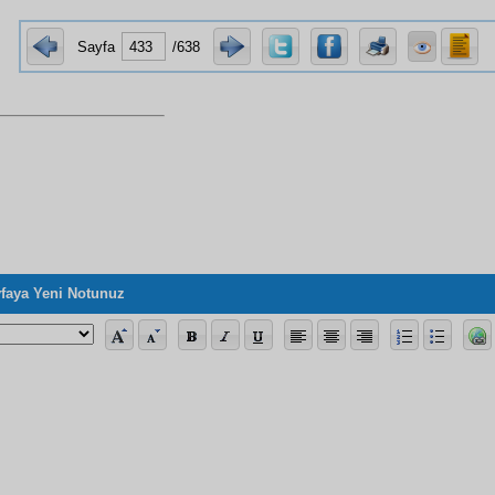
Sayfa
/638
faya Yeni Notunuz