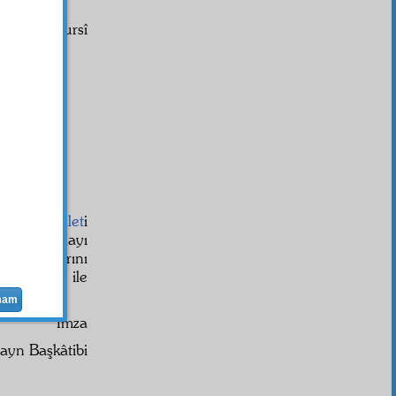
Said Nursî
am-ı vekâlet
i
nızdan dolayı
kın
lütuf
larını
Bu vesile ile
mam
İmza
ayn Başkâtibi