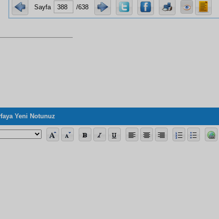
Sayfa
/638
faya Yeni Notunuz