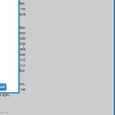
ün
teşkil
eder.
tinin
müfrit
ve
Demokrat
lara
amanda onları
.m.)
efrad
ının
n daha dinsiz
erdesine girip
a
sevk
etmek
nı kendilerine
onlara
mukabil
okrat
a
iltica
taraftar olur.
 tarikat
ı ezen,
mam
ve
mason
ve
 için,