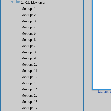
şimdi 
1.~19. Mektuplar
Demok
Mektup: 1
mason
Mektup: 2
vurmaya
Mektup: 3
Eski
Mektup: 4
devird
Mektup: 5
çokları
Mektup: 6
göster
Mektup: 7
Demok
istedik
Mektup: 8
alıp
D
Mektup: 9
gelece
Mektup: 10
etmesi
Mektup: 11
Çünkü 
Mektup: 12
İşte
Mektup: 13
ya ken
Mektup: 14
komüni
Mektup: 15
Mektup: 16
Mektup: 17