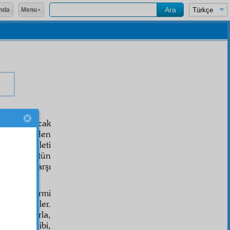
Menu
nda
ncak ve ancak
 bu tehlikeden
ve bu milleti
krat
lar bütün
reyan
ına karşı
erinden yirmi
nettar
ettiler.
r Nurcularla,
ittifak
ları gibi,