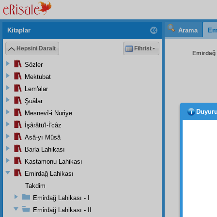
Kitaplar
Arama
Em
Hepsini Daralt
Fihrist
Emirdağ L
Sözler
Mektubat
Lem'alar
Şuâlar
Duyur
Mesnevî-i Nuriye
anarşi
hakikat
İşârâtü'l-İ'câz
kurtar
Asâ-yı Mûsâ
anarşil
Barla Lahikası
kuvvet
Kastamonu Lahikası
vaziyet
Emirdağ Lahikası
Bir
e
Takdim
defa zi
Emirdağ Lahikası - I
Hem m
Emirdağ Lahikası - II
eski z