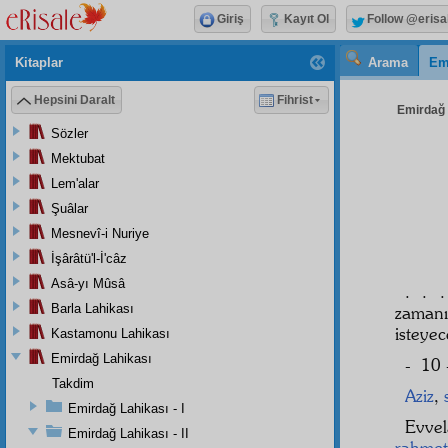
Giriş
Kayıt Ol
Follow @erisa
Kitaplar
Arama
Em
Hepsini Daralt
Fihrist
Emirdağ L
Sözler
Mektubat
Lem'alar
Şuâlar
Mesnevî-i Nuriye
İşârâtü'l-İ'câz
Asâ-yı Mûsâ
. . 
Barla Lahikası
zaman
isteyec
Kastamonu Lahikası
Emirdağ Lahikası
- 10 
Takdim
Aziz
,
Emirdağ Lahikası - I
Evve
Emirdağ Lahikası - II
rahmet