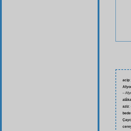
acip
:
Afyo
– Afy
alâk
aziz
:
bede
Çayc
cerey