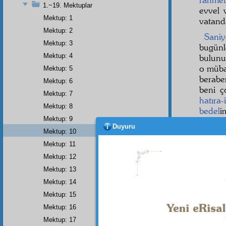
1.~19. Mektuplar
evvel 
Mektup: 1
vatand
Mektup: 2
Sani
Mektup: 3
bugün
Mektup: 4
bulunu
o mübar
Mektup: 5
berabe
Mektup: 6
beni ç
Mektup: 7
hatıra-
Mektup: 8
bedel
i
Mektup: 9
Salis
Duyuru
Mektup: 10
halde
Mektup: 11
berabe
Mektup: 12
ve kit
on gü
Mektup: 13
Müdaf
Mektup: 14
eden
Mektup: 15
işkenc
Mektup: 16
Mektup: 17