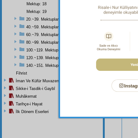
Mektup: 18
Mektup: 19
20.~39. Mektuplar
40.~59. Mektuplar
60.~79. Mektuplar
80.~99. Mektuplar
100.~119. Mektuplar
120.~139. Mektuplar
140.~151. Mektuplar
Fihrist
İman Ve Küfür Muvazeneleri
Bu Say
Instag
Sikke-i Tasdik-i Gaybî
Muhâkemat
Tarihçe-i Hayat
İlk Dönem Eserleri