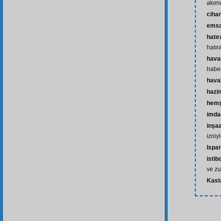
akımı
ciha
emsa
hatır
hatır
hava
haber
haval
hazi
hemş
imda
inşaa
izniy
Ispar
istib
ve z
Kas