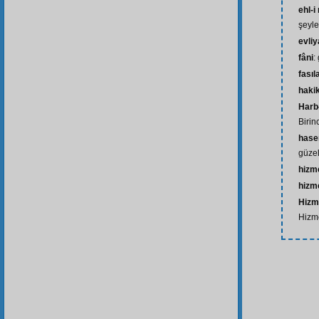
ehl-i
şeyle
evliy
fâni
:
fasıl
hakik
Harb
Birin
hase
güzel
hizm
hizm
Hizm
Hizm