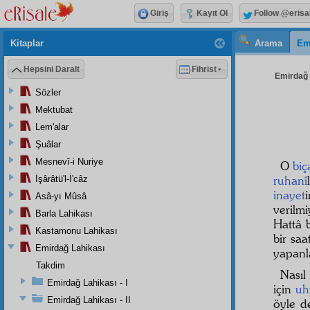
Giriş
Kayıt Ol
Follow @erisa
Kitaplar
Arama
Em
Hepsini Daralt
Fihrist
Emirdağ L
Sözler
Mektubat
Lem'alar
Şuâlar
Mesnevî-i Nuriye
O
biç
ruhanî
İşârâtü'l-İ'câz
inayet
Asâ-yı Mûsâ
verilm
Barla Lahikası
Hattâ b
Kastamonu Lahikası
bir sa
Emirdağ Lahikası
yapanla
Takdim
Nasıl
Emirdağ Lahikası - I
için
uh
Emirdağ Lahikası - II
öyle d