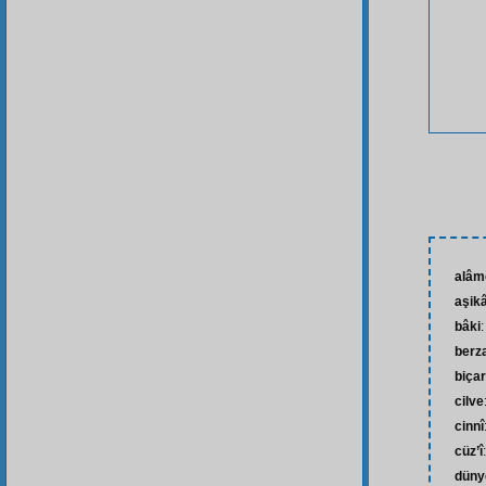
alâm
aşik
bâki
berz
biça
cilve
cinnî
cüz’î
düny