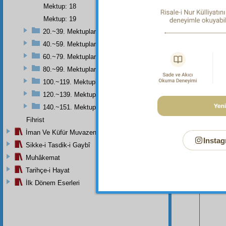
Mektup: 18
Mektup: 19
20.~39. Mektuplar
40.~59. Mektuplar
60.~79. Mektuplar
80.~99. Mektuplar
100.~119. Mektuplar
120.~139. Mektuplar
140.~151. Mektuplar
Fihrist
Bu Say
İman Ve Küfür Muvazeneleri
Instag
Sikke-i Tasdik-i Gaybî
Muhâkemat
Tarihçe-i Hayat
İlk Dönem Eserleri