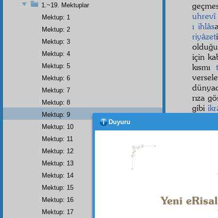
geçme
1.~19. Mektuplar
uhrevî
Mektup: 1
ı ihlâs
Mektup: 2
riyâzet
Mektup: 3
olduğu
Mektup: 4
için k
kısmı
Mektup: 5
versel
Mektup: 6
dünya
Mektup: 7
rıza gö
Mektup: 8
gibi
ik
Mektup: 9
emmâr
Duyuru
Mektup: 10
kadar k
Mektup: 11
Sani
Mektup: 12
Habib
'
dakik
Mektup: 13
üstünd
Mektup: 14
kaçtıla
Mektup: 15
Mektup: 16
Mektup: 17