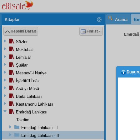
Kitaplar
Arama
Em
Hepsini Daralt
Fihrist
Emirdağ L
Sözler
Mektubat
Lem'alar
Şuâlar
Duyur
Mesnevî-i Nuriye
- 1 -
İşârâtü'l-İ'câz
Aziz
,
Asâ-yı Mûsâ
Bayra
Barla Lahikası
vâris
im
Kastamonu Lahikası
hâtır
Emirdağ Lahikası
ediyo
imaniy
Takdim
derec
Emirdağ Lahikası - I
talebe
Emirdağ Lahikası - II