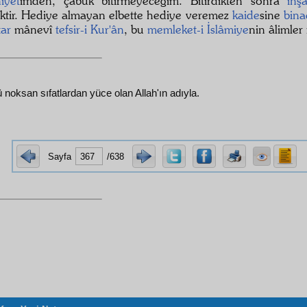
iyet
imden, çabuk bitirmeyeceğim. Bitirdikten sonra
inş
ektir. Hediye almayan elbette hediye veremez
kaide
sine
bina
tar
mânevî
tefsir-i Kur'ân
, bu
memleket-i İslâmiye
nin âlimler 
ü noksan sıfatlardan yüce olan Allah'ın adıyla.
Sayfa
/638