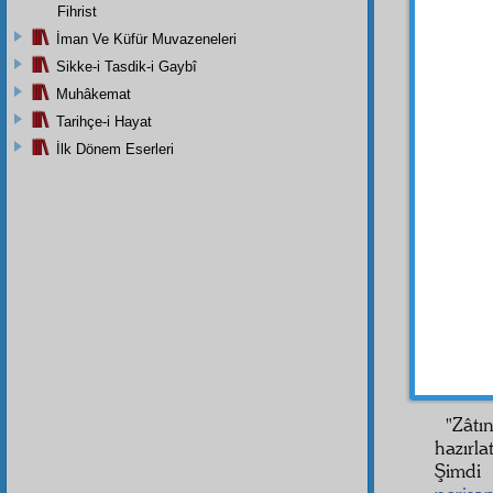
kanaat
Fihrist
sadaka
İman Ve Küfür Muvazeneleri
devam
Sikke-i Tasdik-i Gaybî
vazife
Muhâkemat
Tarihçe-i Hayat
- 2 -
İlk Dönem Eserleri
Aziz
,
Herha
hürmet
"Zâtı
hazırl
Şimdi