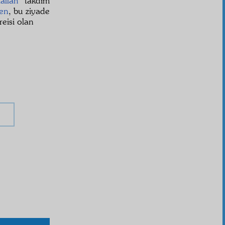
aallah
takdim
en
, bu ziyade
reisi olan