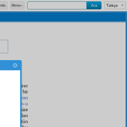
Menu
nda
aid
ve birer
ak mânevî bir
de size
beyan
a bana
ulûm-u
e herbirinize
lâyık olan
m. Ve bütün