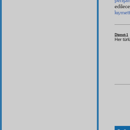
perişan
edilec
kıymet
Dipnot-1
Her türl