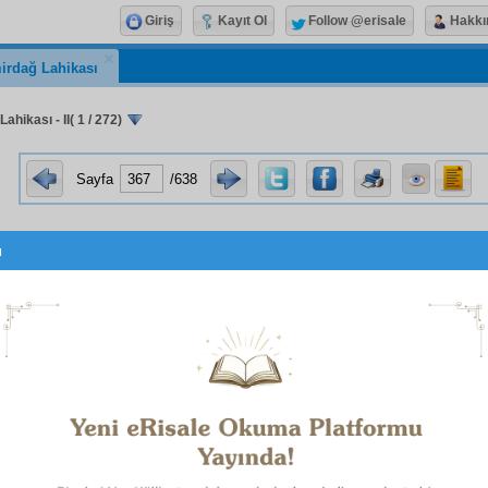
Giriş
Kayıt Ol
Follow @erisale
Hakkı
irdağ Lahikası
ahikası - II( 1 / 272)
Sayfa
/638
u
sıddık
kardeşlerim,
m tebrikiyle beraber herbirinizi derecesine göre birer
S
 ve benim yerimde Nurların birer bekçi
muhafız
ı olar
aya
binaen
kabul ettiğimi haber verdiğim gibi, şimdi 
rum. Mâdem
had
dimden çok ziyade
hüsn-ü zan
nınızl
e
ve
hizmet-i Kur'âniye
de bir üstadlık vermişsiniz. Ben d
esine
nisbeten
eski zaman üstadlarının
icazet
almaya 
lerine
icazet-i ilmiye
yi verdikleri
misil
li
icazet
veriyoru