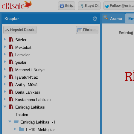
Giriş
Kayıt Ol
Follow @erisa
Kitaplar
Arama
Em
Hepsini Daralt
Fihrist
Emirdağ L
Sözler
Mektubat
Lem'alar
Şuâlar
Mesnevî-i Nuriye
R
İşârâtü'l-İ'câz
Asâ-yı Mûsâ
Barla Lahikası
Kastamonu Lahikası
Emirdağ Lahikası
Takdim
Emirdağ Lahikası - I
1.~19. Mektuplar