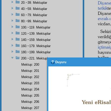
Diyane
20.~39. Mektuplar
tetkik
t
40.~59. Mektuplar
Diyan
60.~79. Mektuplar
evrak-ı
80.~99. Mektuplar
vicdan,
100.~119. Mektuplar
Sekiz
120.~139. Mektuplar
verild
140.~159. Mektuplar
gitmey
160.~179. Mektuplar
içtimai
hayrın
180.~199. Mektuplar
halkın
200.~221. Mektuplar
hayatı
Duyuru
Mektup: 200
müttak
Mektup: 201
kuvvet
Mektup: 202
ve hü
camie 
Mektup: 203
uhuvv
Mektup: 204
düşman
Mektup: 205
Mektup: 206
Mektup: 207