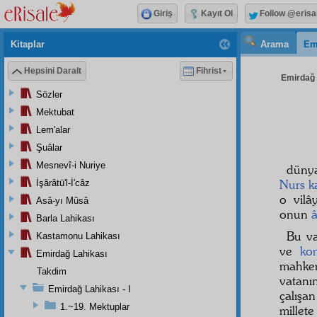
Giriş
Kayıt Ol
Follow @erisa
Kitaplar
Arama
Em
Hepsini Daralt
Fihrist
Emirdağ L
Sözler
Mektubat
Lem'alar
Şuâlar
Mesnevî-i Nuriye
dünya
Nurs k
İşârâtü'l-İ'câz
o vilâ
Asâ-yı Mûsâ
onun
â
Barla Lahikası
Bu va
Kastamonu Lahikası
ve
ko
Emirdağ Lahikası
mahk
Takdim
vatan
Emirdağ Lahikası - I
çalışa
1.~19. Mektuplar
mille