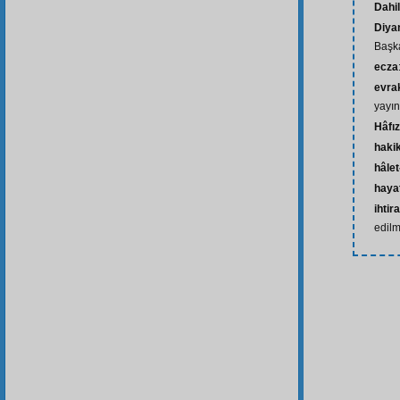
Dahil
Diya
Başka
ecza
evrak
yayın
Hâfız
hakik
hâlet
hayat
ihti
edilm