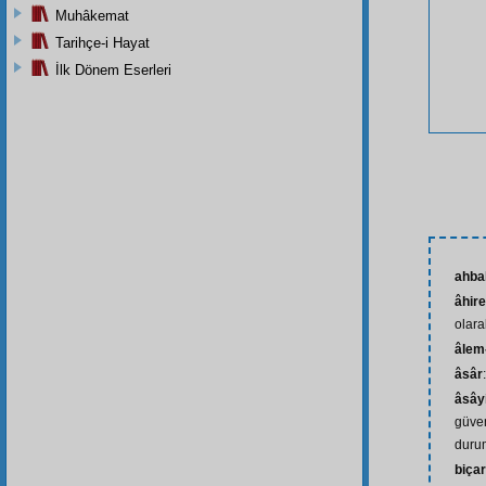
Muhâkemat
Tarihçe-i Hayat
İlk Dönem Eserleri
ahba
âhire
olar
âlem-
âsâr
âsây
güven
durum
biça