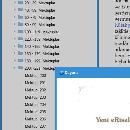
âdi bi
20.~39. Mektuplar
ve ist
40.~59. Mektuplar
yerde
60.~79. Mektuplar
verme
Kütah
80.~99. Mektuplar
taklit
100.~119. Mektuplar
bilinm
120.~139. Mektuplar
medâr-
140.~159. Mektuplar
adamın 
160.~179. Mektuplar
hem
e
hiçbir 
180.~199. Mektuplar
200.~221. Mektuplar
Yedin
Duyuru
Mektup: 200
varke
çok
di
Mektup: 201
karış
Mektup: 202
etme
m
Mektup: 203
"Sakı
Mektup: 204
dediğ
Mektup: 205
evham
ehl-i 
Mektup: 206
Mektup: 207