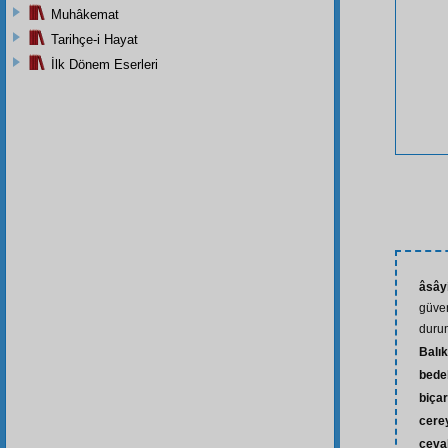
Muhâkemat
Tarihçe-i Hayat
İlk Dönem Eserleri
âsây
güven
durum
Balık
bede
biça
cere
ceva