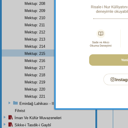
Mektup: 208
Mektup: 209
Mektup: 210
Mektup: 211
Mektup: 212
Mektup: 213
Mektup: 214
Mektup: 215
Mektup: 216
Mektup: 217
Mektup: 218
Instag
Bu Say
Mektup: 219
Mektup: 220
Mektup: 221
Emirdağ Lahikası - II
Fihrist
İman Ve Küfür Muvazeneleri
Sikke-i Tasdik-i Gaybî