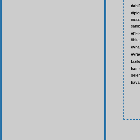
dahil
dipl
mesel
sahib
ehl-i
âhir
evh
evra
fazil
has
:
gelen
haval