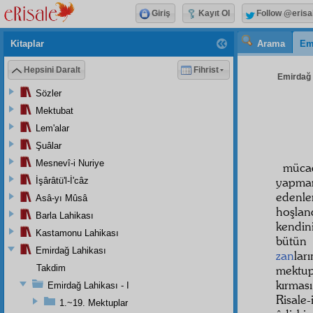
Giriş
Kayıt Ol
Follow @erisa
Kitaplar
Arama
Em
Hepsini Daralt
Fihrist
Emirdağ L
Sözler
Mektubat
Lem'alar
Şuâlar
Mesnevî-i Nuriye
müca
yapmam
İşârâtü'l-İ'câz
edenl
Asâ-yı Mûsâ
hoşlan
Barla Lahikası
kendi
Kastamonu Lahikası
bütün 
Emirdağ Lahikası
zan
lar
Takdim
mektup
kırmas
Emirdağ Lahikası - I
Risale
1.~19. Mektuplar