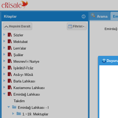
Kitaplar
Arama
Em
Hepsini Daralt
Fihrist
Emirdağ L
Sözler
Mektubat
Lem'alar
Şuâlar
Duyur
Mesnevî-i Nuriye
bu i
Nurlar
İşârâtü'l-İ'câz
hiç mür
Asâ-yı Mûsâ
Barla Lahikası
Hem b
adamla
Kastamonu Lahikası
olunuz
Emirdağ Lahikası
gelmem
Takdim
hiç
te
Emirdağ Lahikası - I
Salis
1.~19. Mektuplar