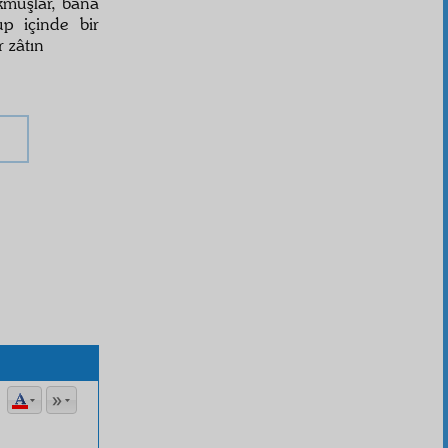
rkmuşlar, bana
up içinde bir
r zâtın