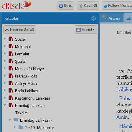
Giriş
Kayıt Ol
Follow @erisa
Kitaplar
Arama
Em
Hepsini Daralt
Fihrist
Emirdağ L
Sözler
Mektubat
Lem'alar
Şuâlar
Mesnevî-i Nuriye
ve Ar
tebrik
İşârâtü'l-İ'câz
hizme
Asâ-yı Mûsâ
Lâhika
Barla Lahikası
Rabi
Kastamonu Lahikası
ehemmi
Emirdağ Lahikası
karde
Takdim
Âmin
.
Emirdağ Lahikası - I
Hâmi
1.~19. Mektuplar