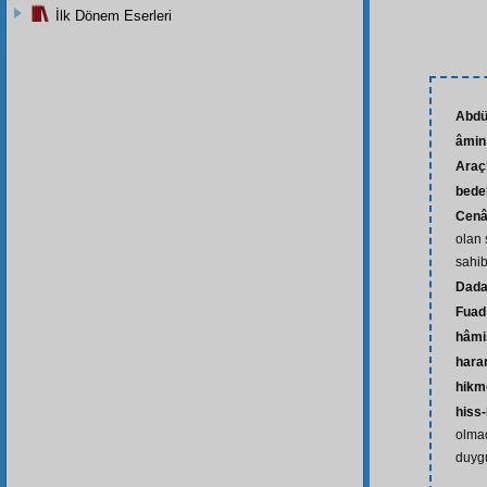
İlk Dönem Eserleri
Abdü
âmin
Araçl
bede
Cenâ
olan 
sahib
Dad
Fuad
hâmi
harar
hikm
hiss-
olma
duyg