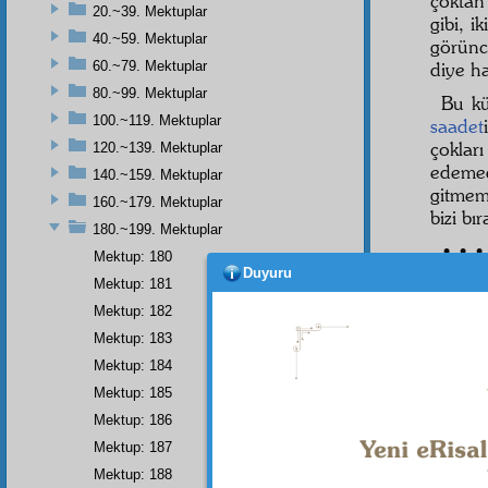
çoktan
20.~39. Mektuplar
gibi, 
40.~59. Mektuplar
görünc
60.~79. Mektuplar
diye h
80.~99. Mektuplar
Bu k
100.~119. Mektuplar
saadet
çokla
120.~139. Mektuplar
edeme
140.~159. Mektuplar
gitmem
160.~179. Mektuplar
bizi bı
180.~199. Mektuplar
• • •
Mektup: 180
Duyuru
Mektup: 181
Mektup: 182
Mektup: 183
Mektup: 184
Mektup: 185
Mektup: 186
Mektup: 187
Mektup: 188