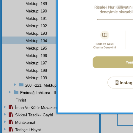
Mektup: 189
Mektup: 190
Mektup: 191
Mektup: 192
Bu Say
Mektup: 193
Mektup: 194
Mektup: 195
Mektup: 196
Mektup: 197
Mektup: 198
Mektup: 199
Instag
200.~221. Mektuplar
Emirdağ Lahikası - II
Fihrist
İman Ve Küfür Muvazeneleri
Sikke-i Tasdik-i Gaybî
Muhâkemat
Tarihçe-i Hayat