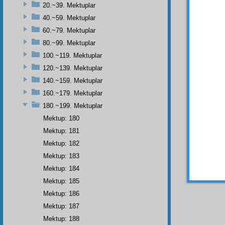
şakird
i
20.~39. Mektuplar
imza b
40.~59. Mektuplar
lisanla
60.~79. Mektuplar
beşer
i
yarala
80.~99. Mektuplar
binler
100.~119. Mektuplar
sarsıl
120.~139. Mektuplar
kat'i
ye
140.~159. Mektuplar
bütün 
160.~179. Mektuplar
İsveç
,
hatip
l
180.~199. Mektuplar
rû-yi 
Mektup: 180
hakikat
Mektup: 181
hakikat
Mektup: 182
mu'cize
Mektup: 183
Mektup: 184
Mektup: 185
Mektup: 186
Mektup: 187
Mektup: 188