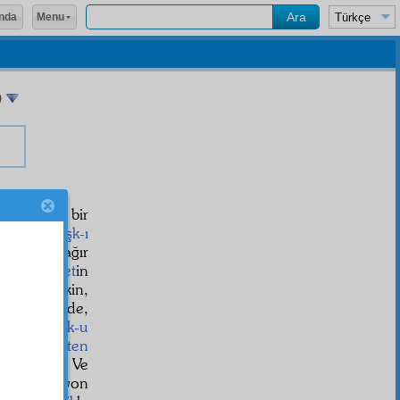
Menu
nda
)
nin
umumî
bir
ve
fıtrî
aşk-ı
en sert, sağır
t
ve
dalâlet
in
de pek çirkin,
k ki,
şimal
de,
er
in
mâşuk-u
ından,
fıtraten
 arayacak. Ve
üz elli milyon