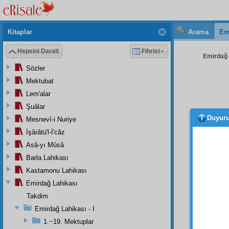
Kitaplar
Arama
Em
Hepsini Daralt
Fihrist
Emirdağ L
Sözler
Mektubat
Lem'alar
Şuâlar
Duyur
Mesnevî-i Nuriye
ve
fı
suret
t
İşârâtü'l-İ'câz
insani
Asâ-yı Mûsâ
olan ta
Barla Lahikası
en boğ
Kastamonu Lahikası
pek
ga
Emirdağ Lahikası
garp
t
Takdim
mecazî
beşer
i
Emirdağ Lahikası - I
elbette
1.~19. Mektuplar