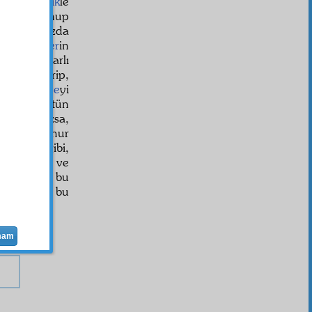
kikat
tasdik
le
et
le bulunup
an bir tarzda
 bütün
beşer
in
li ve tekrarlı
 haber verip,
at-ı bâkiye
yi
i beşer
bütün
da kopmazsa,
alışan meşhur
cemiyet
i gibi,
rayacaklar ve
lar. Çünkü, bu
hiçbirşey bu
mam