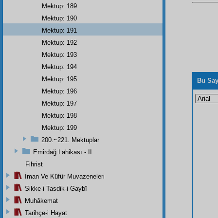
Mektup: 189
Mektup: 190
Mektup: 191
Mektup: 192
Mektup: 193
Mektup: 194
Mektup: 195
Bu Say
Mektup: 196
Mektup: 197
Mektup: 198
Mektup: 199
200.~221. Mektuplar
Emirdağ Lahikası - II
Fihrist
İman Ve Küfür Muvazeneleri
Sikke-i Tasdik-i Gaybî
Muhâkemat
Tarihçe-i Hayat