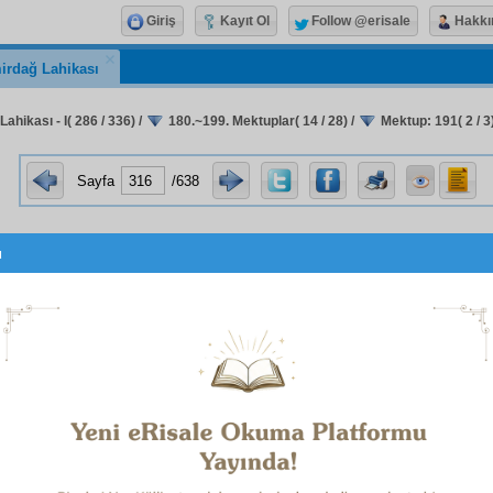
Giriş
Kayıt Ol
Follow @erisale
Hakkı
irdağ Lahikası
ahikası - I( 286 / 336)
/
180.~199. Mektuplar( 14 / 28)
/
Mektup: 191( 2 / 3
Sayfa
/638
u
trat-ı beşeriye
deki yüksek
istidadat
ın,
mahiyet-i insaniye
si
e dehşetli yaralanmasıyla ve
ebed-perest
hissiyat-ı bâkiye
ye
nin heyecan içinde uyanmasıyla ve
gaflet
ve
dalâlet
in, 
biatın Kur'ân'ın elmas kılıcı altında parçalanmasıyla ve
gafle
ucu, aldatıcı, en geniş perdesi olan siyasetin
rû-yi zemin
ddârâne
hakikî
suret
i görünmesiyle; elbette, hiçbir şüphe yo
e,
Amerika
'da
emare
leri göründüğüne
binaen
,
nev-i beş
si olan
hayat-ı dünyeviye
si böyle çirkin ve geçici olmas
n
hakikî
sevdiği ve aradığı
hayat-ı bâkiye
yi bütün kuvvetiyle
, hiç şüphe yok ki, bin üç yüz altmış senede her asırda üç y