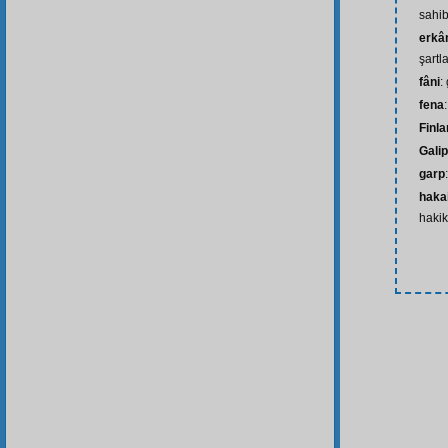
sahib
erkân
şartla
fâni
:
fena
Finla
Gali
garp
hakai
hakik