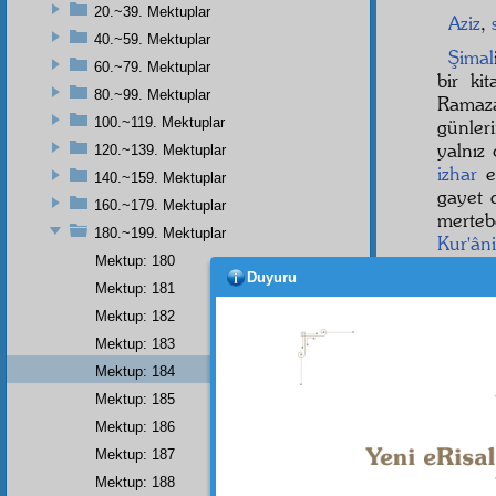
20.~39. Mektuplar
Aziz
,
40.~59. Mektuplar
Şimal
60.~79. Mektuplar
bir ki
80.~99. Mektuplar
Rama
100.~119. Mektuplar
günler
yalnız
120.~139. Mektuplar
izhar
et
140.~159. Mektuplar
gayet 
160.~179. Mektuplar
merteb
180.~199. Mektuplar
Kur'ân
Mektup: 180
Evet
Duyuru
Mektup: 181
beşeriy
Mektup: 182
- 185
Mektup: 183
Çok
a
Mektup: 184
Mektup: 185
Cenâ
zât,
ga
Mektup: 186
Mektup: 187
Mektup: 188