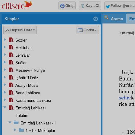
Giriş
Kayıt Ol
Follow @erisa
Kitaplar
Arama
Em
Hepsini Daralt
Fihrist
Emirdağ L
Sözler
Mektubat
Lem'alar
Şuâlar
Mesnevî-i Nuriye
başka
Bütün
İşârâtü'l-İ'câz
Kur'ân'
Asâ-yı Mûsâ
hem gu
Barla Lahikası
sehiv
le
Kastamonu Lahikası
rica et
Emirdağ Lahikası
Takdim
Emirdağ Lahikası - I
1.~19. Mektuplar
- 184