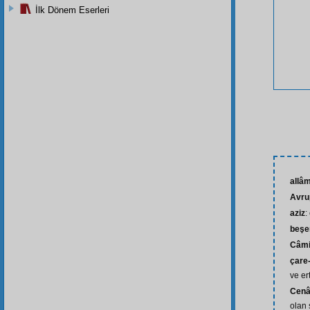
İlk Dönem Eserleri
allâ
Avru
aziz
:
beşe
Câmi
çare-
ve er
Cenâ
olan 