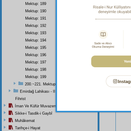
Mektup: 189
Mektup: 190
Mektup: 191
Mektup: 192
Mektup: 193
Mektup: 194
Mektup: 195
Mektup: 196
Mektup: 197
Mektup: 198
Bu Say
Mektup: 199
Instag
200.~221. Mektuplar
Emirdağ Lahikası - II
Fihrist
İman Ve Küfür Muvazeneleri
Sikke-i Tasdik-i Gaybî
Muhâkemat
Tarihçe-i Hayat