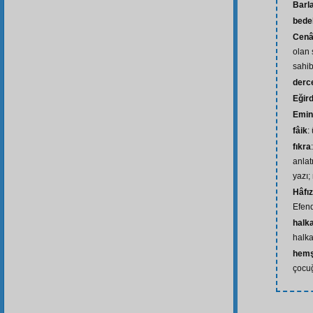
Barl
bede
Cenâ
olan 
sahib
derc
Eğird
Emin
fâik
:
fıkra
anla
yazı;
Hâfı
Efend
halka
halka
hemş
çocu