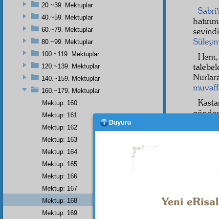
20.~39. Mektuplar
Sabri
40.~59. Mektuplar
hatırı
60.~79. Mektuplar
sevind
Süley
80.~99. Mektuplar
100.~119. Mektuplar
He
talebe
120.~139. Mektuplar
Nurlar
140.~159. Mektuplar
muvaff
160.~179. Mektuplar
Kast
Mektup: 160
gönder
Mektup: 161
Size g
Duyuru
Mektup: 162
ve
âli
Mektup: 163
ayrı m
Mektup: 164
müşkil
sarsıl
Mektup: 165
Hüsre
Mektup: 166
Mektup: 167
Mektup: 168
Mektup: 169