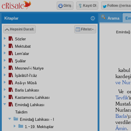
Giriş
Kayıt Ol
Follow @erisa
Kitaplar
Arama
Em
Hepsini Daralt
Fihrist
Emirdağ L
Sözler
Mektubat
Lem'alar
Şuâlar
Mesnevî-i Nuriye
kabu
kardeş
İşârâtü'l-İ'câz
ve Nur
Asâ-yı Mûsâ
Barla Lahikası
Ve o
Tevfik
'
Kastamonu Lahikası
Mustaf
Emirdağ Lahikası
Nurlar
Takdim
Barla
'
Emirdağ Lahikası - I
verdile
1.~19. Mektuplar
Âmin
.