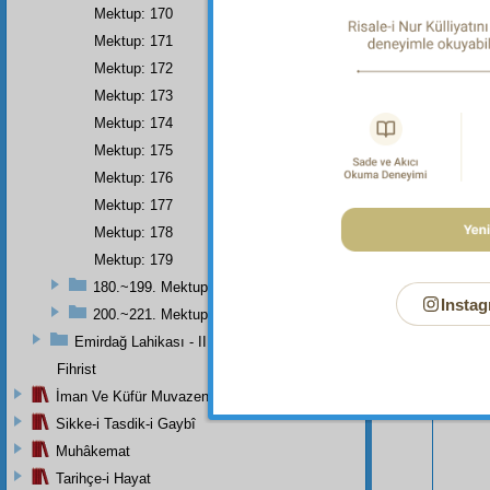
Mektup: 170
Mektup: 171
Mektup: 172
Mektup: 173
Mektup: 174
Mektup: 175
Mektup: 176
Mektup: 177
Mektup: 178
Bu Say
Mektup: 179
180.~199. Mektuplar
Instag
200.~221. Mektuplar
Emirdağ Lahikası - II
Fihrist
İman Ve Küfür Muvazeneleri
Sikke-i Tasdik-i Gaybî
Muhâkemat
Tarihçe-i Hayat