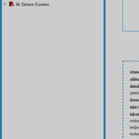
İlk Dönem Eserleri
Ahme
alâk
âlim
şekil
âmin
bâki 
bâre
mübar
beğen
kulla