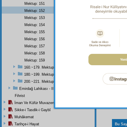
Ve
Mektup: 151
Mektup: 152
Mektup: 153
Mektup: 154
Dipnot-1
"De ki: 
Mektup: 155
sevgi, y
Mektup: 156
Mektup: 157
Mektup: 158
Mektup: 159
160.~179. Mektuplar
180.~199. Mektuplar
Instag
200.~221. Mektuplar
Emirdağ Lahikası - II
Fihrist
İman Ve Küfür Muvazeneleri
Sikke-i Tasdik-i Gaybî
Muhâkemat
Tarihçe-i Hayat
Bu Say