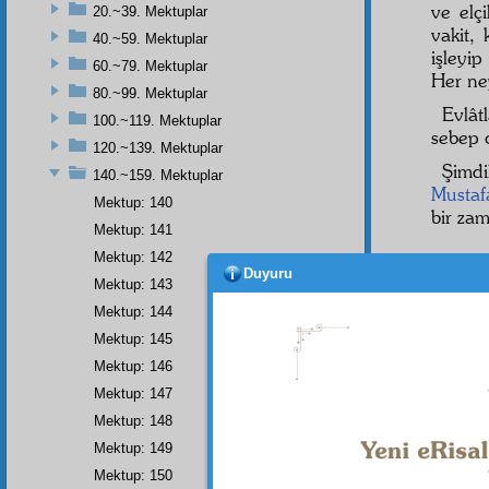
ve elç
20.~39. Mektuplar
vakit,
40.~59. Mektuplar
işleyi
60.~79. Mektuplar
Her ne
80.~99. Mektuplar
Evlât
100.~119. Mektuplar
sebep 
120.~139. Mektuplar
Şimdi
140.~159. Mektuplar
Mustaf
Mektup: 140
bir zam
Mektup: 141
Mektup: 142
Duyuru
- 152
Mektup: 143
Mektup: 144
Aziz
,
Mektup: 145
Evvel
Mektup: 146
mektu
Mektup: 147
ki, Ri
işaret
Mektup: 148
üstadı
Mektup: 149
Mektup: 150