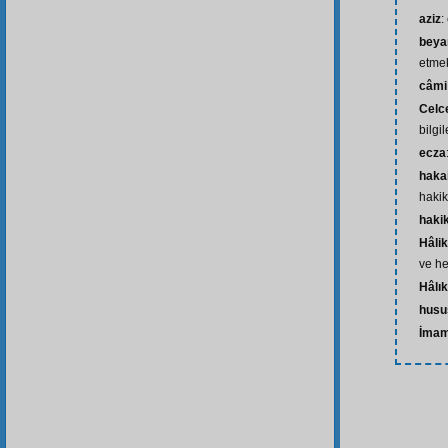
aziz
:
beya
etme
câmi
Celc
bilgi
ecza
haka
hakik
haki
Hâlik
ve he
Hâlık
husu
İmam-