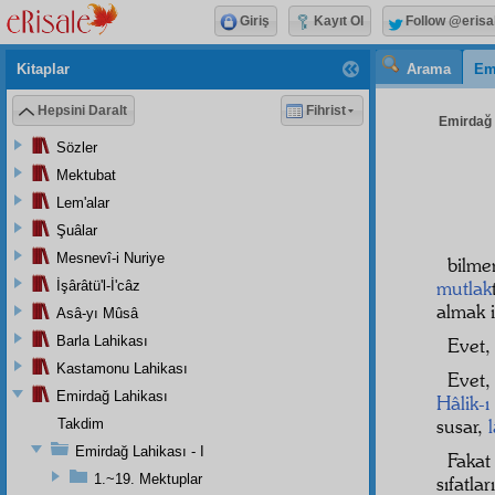
Giriş
Kayıt Ol
Follow @erisa
Kitaplar
Arama
Em
Hepsini Daralt
Fihrist
Emirdağ L
Sözler
Mektubat
Lem'alar
Şuâlar
Mesnevî-i Nuriye
bilme
mutlak
İşârâtü'l-İ'câz
almak i
Asâ-yı Mûsâ
Barla Lahikası
Evet,
Kastamonu Lahikası
Evet
Emirdağ Lahikası
Hâlik-ı
susar,
Takdim
Emirdağ Lahikası - I
Faka
1.~19. Mektuplar
sıfatlar