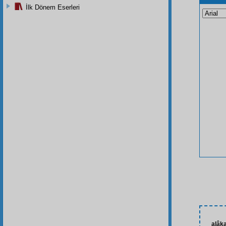
İlk Dönem Eserleri
alâka