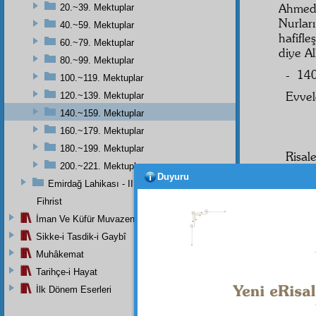
Ahmed'
20.~39. Mektuplar
Nurla
40.~59. Mektuplar
hafifle
60.~79. Mektuplar
diye A
80.~99. Mektuplar
- 140
100.~119. Mektuplar
Evvel
120.~139. Mektuplar
140.~159. Mektuplar
160.~179. Mektuplar
180.~199. Mektuplar
Risal
200.~221. Mektuplar
Hasan 
Duyuru
Emirdağ Lahikası - II
âlem-i 
beyana
Fihrist
yetiş
İman Ve Küfür Muvazeneleri
Abdur
Sikke-i Tasdik-i Gaybî
Güya
Muhâkemat
vazifey
Tarihçe-i Hayat
Ben,
İlk Dönem Eserleri
Denizli
zülcen