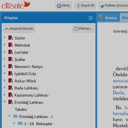
Giriş
Kayıt Ol
Follow @erisa
Kitaplar
Arama
Em
Hepsini Daralt
Fihrist
Emirdağ L
Sözler
Mektubat
Lem'alar
Şuâlar
Mesnevî-i Nuriye
devir
Ötekil
İşârâtü'l-İ'câz
amuca
Asâ-yı Mûsâ
yanın
Barla Lahikası
Barla
Kastamonu Lahikası
ötekile
Emirdağ Lahikası
Bu
h
Takdim
berzah
Emirdağ Lahikası - I
hem v
1.~19. Mektuplar
Mustaf