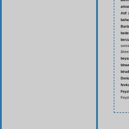
âlem-
amu
Atıf
:
baha
Barl
bede
berz
sonra
âhire
beya
bina
bira
Deniz
fevk
Feyz
Feyzi