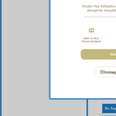
Dipnot-1
Her mus
Bakara 
Instag
Bu Say