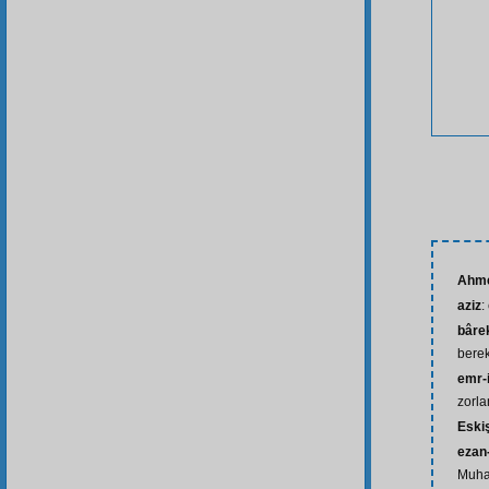
Ahme
aziz
:
bâre
berek
emr-i
zorl
Eski
ezan
Muham