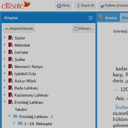
Giriş
Kayıt Ol
Follow @erisa
Kitaplar
Arama
Em
Hepsini Daralt
Fihrist
Emirdağ L
Sözler
Mektubat
Lem'alar
Şuâlar
Mesnevî-i Nuriye
kada
karşı, 
İşârâtü'l-İ'câz
deriz.
Asâ-yı Mûsâ
H
Barla Lahikası
- 120
Kastamonu Lahikası
Aziz
,
Emirdağ Lahikası
İnebo
Takdim
ziyaret
Emirdağ Lahikası - I
hükûm
1.~19. Mektuplar
şahsım