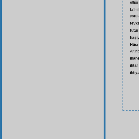
ettiğ
fa’l-i
yoru
fevk
fütur
haşi
Hüsr
Altın
ihan
ihta
ihtiy