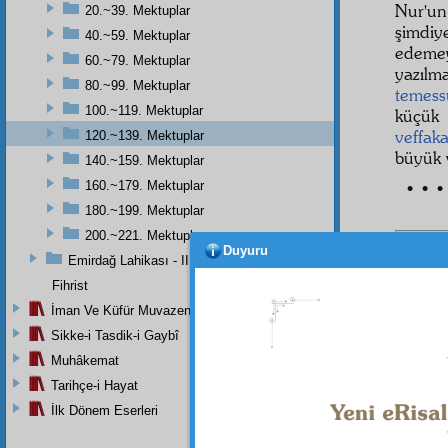
Nur'u
20.~39. Mektuplar
şimdiy
40.~59. Mektuplar
edem
60.~79. Mektuplar
yazılm
80.~99. Mektuplar
temess
100.~119. Mektuplar
küç
veffak
120.~139. Mektuplar
büyük 
140.~159. Mektuplar
160.~179. Mektuplar
• • •
180.~199. Mektuplar
200.~221. Mektuplar
Duyuru
Emirdağ Lahikası - II
Haşiye-
Lâtif
bir
Fihrist
taarruz
İman Ve Küfür Muvazeneleri
müjdes
aynı z
Sikke-i Tasdik-i Gaybî
başlam
Muhâkemat
aynı va
sevinç 
Tarihçe-i Hayat
İlk Dönem Eserleri