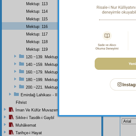
Nurl
Mektup: 113
ve
mah
Mektup: 114
edip
Mektup: 115
Mektup: 116
Mektup: 117
Mektup: 118
Mektup: 119
120.~139. Mektuplar
140.~159. Mektuplar
160.~179. Mektuplar
180.~199. Mektuplar
Instag
200.~221. Mektuplar
Emirdağ Lahikası - II
Fihrist
İman Ve Küfür Muvazeneleri
Bu Say
Sikke-i Tasdik-i Gaybî
Muhâkemat
Tarihçe-i Hayat