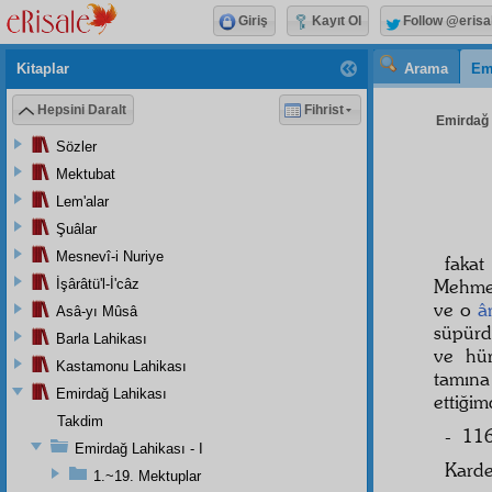
Giriş
Kayıt Ol
Follow @erisa
Kitaplar
Arama
Em
Hepsini Daralt
Fihrist
Emirdağ L
Sözler
Mektubat
Lem'alar
Şuâlar
Mesnevî-i Nuriye
faka
Mehm
İşârâtü'l-İ'câz
ve o
â
Asâ-yı Mûsâ
süpürd
Barla Lahikası
ve hür
Kastamonu Lahikası
tamın
Emirdağ Lahikası
ettiğim
Takdim
- 116
Emirdağ Lahikası - I
Karde
1.~19. Mektuplar