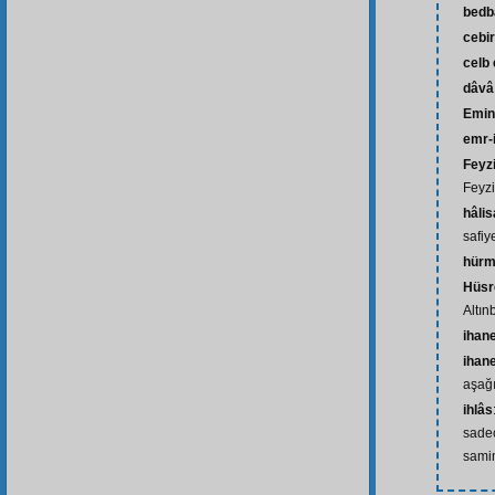
bedb
cebir
celb
dâvâ 
Emin
emr-i
Feyz
Feyzi
hâli
safiy
hürm
Hüsr
Altın
ihan
ihan
aşağ
ihlâs
sadec
sami