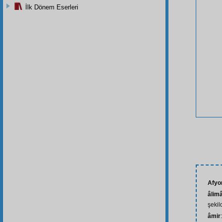
İlk Dönem Eserleri
Afyo
âlim
şekil
âmir