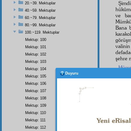
Şimd
20.~39. Mektuplar
hükûm
40.~59. Mektuplar
ve b
60.~79. Mektuplar
Mümkün
80.~99. Mektuplar
Bana 
100.~119. Mektuplar
karako
görüşm
Mektup: 100
valini
Mektup: 101
defada
Mektup: 102
şehre 
Mektup: 103
Hüsr
Mektup: 104
şiddetl
Duyuru
Mektup: 105
olara
Mektup: 106
şetmed
Mektup: 107
buraya
altın
Mektup: 108
şevkle
Mektup: 109
vermes
Mektup: 110
gösteri
Mektup: 111
bulup g
Mektup: 112