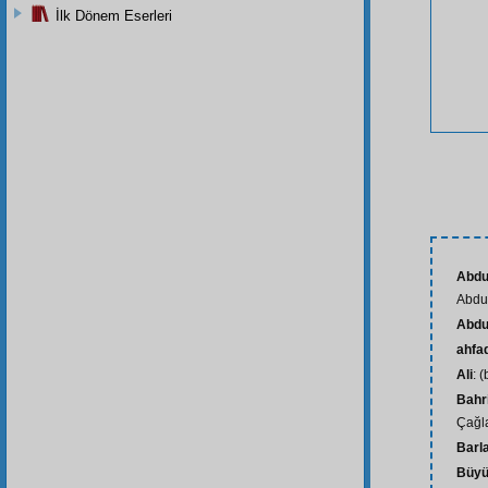
İlk Dönem Eserleri
Abdu
Abdul
Abdu
ahfa
Ali
: 
Bahr
Çağl
Barl
Büyü