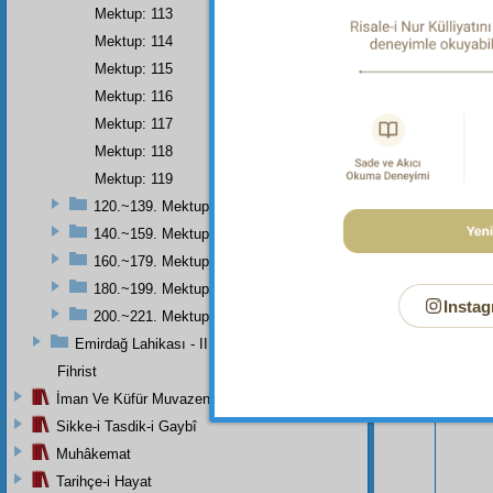
Mektup: 113
Mektup: 114
Mektup: 115
Mektup: 116
Mektup: 117
Mektup: 118
Mektup: 119
120.~139. Mektuplar
140.~159. Mektuplar
160.~179. Mektuplar
Bu Say
180.~199. Mektuplar
Instag
200.~221. Mektuplar
Emirdağ Lahikası - II
Fihrist
İman Ve Küfür Muvazeneleri
Sikke-i Tasdik-i Gaybî
Muhâkemat
Tarihçe-i Hayat