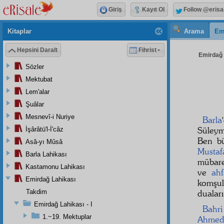
Giriş
Kayıt Ol
Follow @erisa
Kitaplar
Arama
Em
Hepsini Daralt
Fihrist
Emirdağ L
Sözler
Mektubat
Lem'alar
Şuâlar
Mesnevî-i Nuriye
Barla
Süleyma
İşârâtü'l-İ'câz
Ben b
Asâ-yı Mûsâ
Mustaf
Barla Lahikası
mübar
Kastamonu Lahikası
ve
ah
Emirdağ Lahikası
komşu
Takdim
duaları
Emirdağ Lahikası - I
Bahri
1.~19. Mektuplar
Ahme