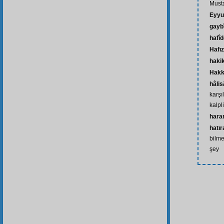
Musta
Eyyu
gayb
hafî
Hafız
haki
Hakk
hâli
karşı
kalpli
hara
hatır
bilme
şey