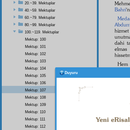
Mehme
20.~39. Mektuplar
Bahri
'
40.~59. Mektuplar
60.~79. Mektuplar
Medar
Abdur
80.~99. Mektuplar
hizmet
100.~119. Mektuplar
unutma
Mektup: 100
dahi 
Mektup: 101
elmas
Mektup: 102
hissetm
Mektup: 103
He
Mektup: 104
noktas
Duyuru
Halbuk
Mektup: 105
ederdi
Mektup: 106
berber
Mektup: 107
ve
sad
Mektup: 108
dahi
m
Mektup: 109
Mektup: 110
Mektup: 111
Mektup: 112