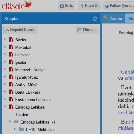
Giriş
Kayıt Ol
Follow @erisa
Kitaplar
Arama
Em
Hepsini Daralt
Fihrist
Emirdağ L
Sözler
Mektubat
Lem'alar
Şuâlar
Mesnevî-i Nuriye
Cenâ
ve
sıfât
İşârâtü'l-İ'câz
Asâ-yı Mûsâ
Evet,
Barla Lahikası
gitmiş
kalbi
Kastamonu Lahikası
dahi,
m
Emirdağ Lahikası
tasdik
t
Takdim
Biri:
K
Emirdağ Lahikası - I
Hülâsa
1.~19. Mektuplar