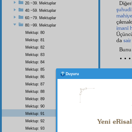
Diğer
20.~39. Mektuplar
şuhudî
40.~59. Mektuplar
mahiye
60.~79. Mektuplar
çıkmakt
80.~99. Mektuplar
imanî
Mektup: 80
Üçüncü
da
sair
Mektup: 81
Mektup: 82
Bunu
Mektup: 83
• • •
Mektup: 84
Mektup: 85
Duyuru
Mektup: 86
Mektup: 87
Mektup: 88
Mektup: 89
Mektup: 90
Mektup: 91
Mektup: 92
Mektup: 93