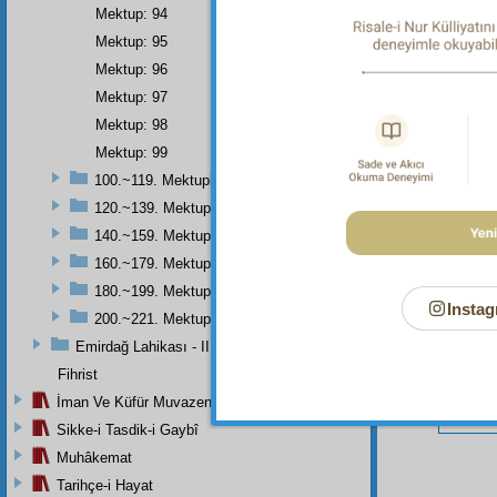
Mektup: 94
Mektup: 95
Mektup: 96
Bu Say
Mektup: 97
Mektup: 98
Mektup: 99
100.~119. Mektuplar
120.~139. Mektuplar
140.~159. Mektuplar
160.~179. Mektuplar
180.~199. Mektuplar
Instag
200.~221. Mektuplar
Emirdağ Lahikası - II
Fihrist
İman Ve Küfür Muvazeneleri
Sikke-i Tasdik-i Gaybî
Muhâkemat
Tarihçe-i Hayat