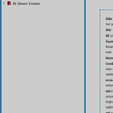
İlk Dönem Eserleri
âfâk
her ş
âhir
:
âlî
: 
Âyet
Risal
eser
beya
Cenâ
olan 
sahib
ecza
bölüm
ehl-i
yolu
doğr
ışığı