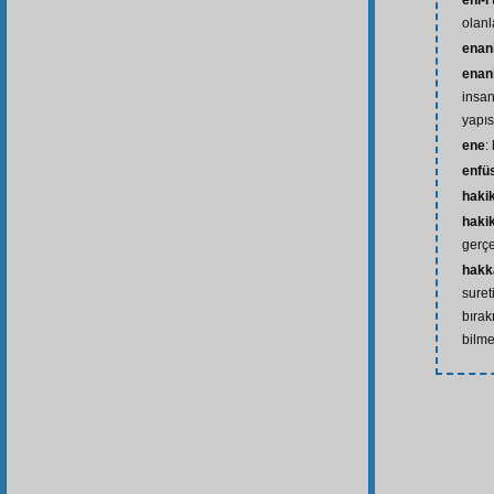
ehl-i
olanl
enan
enani
insan
yapısı
ene
:
enfü
haki
hakik
gerçe
hakk
suret
bırak
bilm