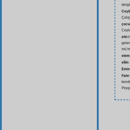
derg
Ceyl
Çalış
çocu
Ceyl
ehl-i
gelen
mü’m
elem
elîm
:
Emir
Fahr
kend
Peyg