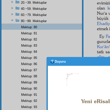
evimizi
20.~39. Mektuplar
olan
k
40.~59. Mektuplar
Nur'a 
60.~79. Mektuplar
büyü
80.~99. Mektuplar
Ehadiy
Mektup: 80
etmek i
Mektup: 81
Ey
Fa
Mektup: 82
gurur
Mektup: 83
Kur'ân
tatlı s
Mektup: 84
elîm
e
Mektup: 85
mânâsı
Duyuru
Mektup: 86
dinlem
Mektup: 87
Zeval
Mektup: 88
hakikat
Mektup: 89
ve deh
Mektup: 90
geçird
Mektup: 91
ateşin
Mektup: 92
Mektup: 93