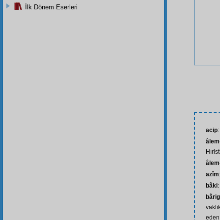
İlk Dönem Eserleri
acip
:
âlem-
Hıris
âlem-
azîm
bâki
:
bârig
vaklık
eden 