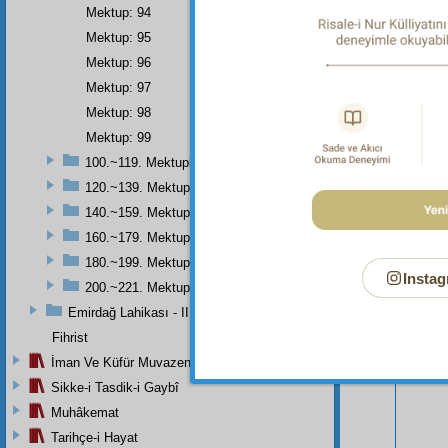
Mektup: 94
Mektup: 95
Mektup: 96
Mektup: 97
Mektup: 98
Mektup: 99
100.~119. Mektuplar
120.~139. Mektuplar
140.~159. Mektuplar
160.~179. Mektuplar
Bu Say
180.~199. Mektuplar
Instag
200.~221. Mektuplar
Emirdağ Lahikası - II
Fihrist
İman Ve Küfür Muvazeneleri
Sikke-i Tasdik-i Gaybî
Muhâkemat
Tarihçe-i Hayat