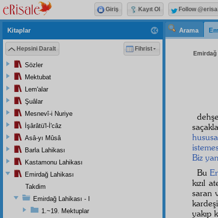
Giriş
Kayıt Ol
Follow @erisa
Kitaplar
Arama
Em
Hepsini Daralt
Fihrist
Emirdağ L
Sözler
Mektubat
Lem'alar
Şuâlar
Mesnevî-i Nuriye
dehşe
saçakl
İşârâtü'l-İ'câz
husus
Asâ-yı Mûsâ
istemes
Barla Lahikası
Biz ya
Kastamonu Lahikası
Bu
E
Emirdağ Lahikası
kızıl a
Takdim
saran 
Emirdağ Lahikası - I
kardeş
1.~19. Mektuplar
yakıp 