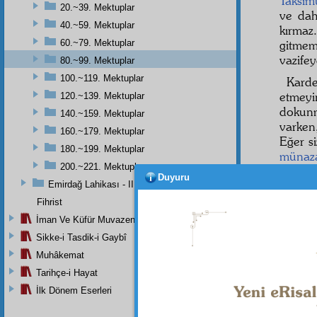
Taksîmü
20.~39. Mektuplar
ve dah
40.~59. Mektuplar
kırma
60.~79. Mektuplar
gitmem
vazifey
80.~99. Mektuplar
100.~119. Mektuplar
Karde
etmey
120.~139. Mektuplar
dokun
140.~159. Mektuplar
varke
160.~179. Mektuplar
Eğer s
180.~199. Mektuplar
münaz
200.~221. Mektuplar
senet
Duyuru
bilirsi
Emirdağ Lahikası - II
Fihrist
Umu
İman Ve Küfür Muvazeneleri
- 80 
Sikke-i Tasdik-i Gaybî
Çok
a
Muhâkemat
Geçi
Tarihçe-i Hayat
ehemmi
İlk Dönem Eserleri
Her bir