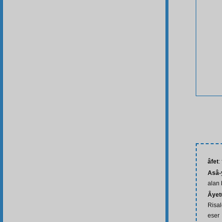
âfet
:
Asâ-
alan 
Âyet
Risal
eser