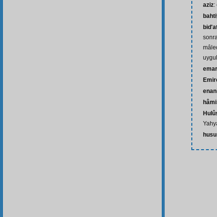
aziz
:
baht
bid'a
sonra
mâled
uygu
ema
Emir
enan
hâmi
Hulû
Yahya
husu