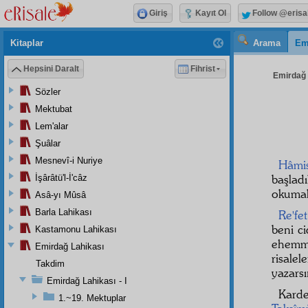
Giriş
Kayıt Ol
Follow @erisa
Kitaplar
Arama
Em
Hepsini Daralt
Fihrist
Emirdağ L
Sözler
Mektubat
Lem'alar
Şuâlar
Mesnevî-i Nuriye
Hâmi
başladı
İşârâtü'l-İ'câz
okumak
Asâ-yı Mûsâ
Barla Lahikası
Re'fet
beni c
Kastamonu Lahikası
ehemmi
Emirdağ Lahikası
risale
Takdim
yazarsı
Emirdağ Lahikası - I
Karde
1.~19. Mektuplar