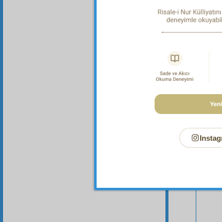
bura ve
Instag
Bu Say