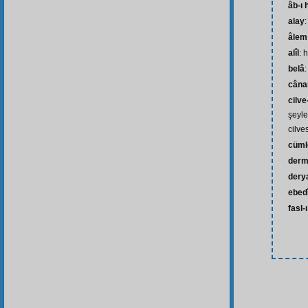
âb-ı 
alay
:
âlem
alîl
: 
belâ
:
câna
cilve
şeyle
cilve
cüml
der
dery
ebed
fasl-