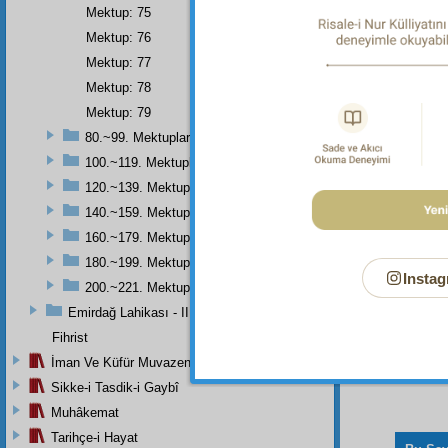
Mektup: 75
Bir m
Mektup: 76
Mâdem
Mektup: 77
Bir
ze
Mektup: 78
Mektup: 79
Hasre
80.~99. Mektuplar
Mâs
100.~119. Mektuplar
120.~139. Mektuplar
140.~159. Mektuplar
160.~179. Mektuplar
180.~199. Mektuplar
Instag
200.~221. Mektuplar
Emirdağ Lahikası - II
Fihrist
İman Ve Küfür Muvazeneleri
Sikke-i Tasdik-i Gaybî
Muhâkemat
Tarihçe-i Hayat