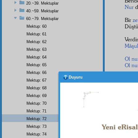
Bende
20.~39. Mektuplar
Nur
d
40.~59. Mektuplar
60.~79. Mektuplar
Bir
ze
Düşt
Mektup: 60
Mektup: 61
Verdi
Mektup: 62
Mâşu
Mektup: 63
Mektup: 64
Ol
nu
Ol
nu
Mektup: 65
Mektup: 66
Duyuru
Kahr
Mektup: 67
Nur
k
Mektup: 68
Mektup: 69
Küfr
ü
Etmez
Mektup: 70
Mektup: 71
Sensi
Mektup: 72
Ey
nu
Mektup: 73
Mektup: 74
Bir
ne