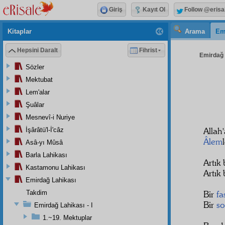
Giriş
Kayıt Ol
Follow @erisa
Kitaplar
Arama
Em
Hepsini Daralt
Fihrist
Emirdağ L
Sözler
Mektubat
Lem'alar
Şuâlar
Mesnevî-i Nuriye
Allah
İşârâtü'l-İ'câz
Âlem
Asâ-yı Mûsâ
Barla Lahikası
Artık
Kastamonu Lahikası
Artık
Emirdağ Lahikası
Takdim
Bir
fa
Bir
so
Emirdağ Lahikası - I
1.~19. Mektuplar