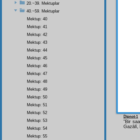
inkişaf
20.~39. Mektuplar
herbiri
40.~59. Mektuplar
ben o l
Mektup: 40
olur. 
Mektup: 41
Mektup: 42
Beni
Mektup: 43
Nuriye
Mektup: 44
Arabî
b
Mektup: 45
parça 
Bunu b
Mektup: 46
başka 
Mektup: 47
bir
inş
Mektup: 48
yazıls
Mektup: 49
hakikat
Mektup: 50
Mektup: 51
Mektup: 52
Dipnot-1
Mektup: 53
"Bir saa
Gazâlî, 
Mektup: 54
Mektup: 55