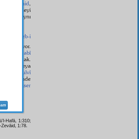
lime-i tevhid
,
iği o kelimeyi
ı kàl
imin aynı
.
taşıyan
Hizb-i
 sırrı taşıyor.
alar, bu
Arabî
am anlayacak.
hat
ında veya
rum. Bana
ulvî
e
nin
âhir
inde
 Nur'un
ekser
mam
ü'l-Hafâ, 1:310;
-Zevâid, 1:78.