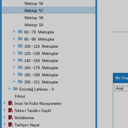
Mektup: 56
Mektup: 57
Mektup: 58
Mektup: 59
60.~79. Mektuplar
80.~99. Mektuplar
100.~119. Mektuplar
120.~139. Mektuplar
140.~159. Mektuplar
160.~179. Mektuplar
180.~199. Mektuplar
Bu Say
200.~221. Mektuplar
Emirdağ Lahikası - II
Fihrist
İman Ve Küfür Muvazeneleri
Sikke-i Tasdik-i Gaybî
Muhâkemat
Tarihçe-i Hayat