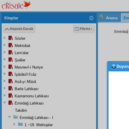
Kitaplar
Arama
Em
Hepsini Daralt
Fihrist
Emirdağ L
Sözler
Mektubat
Lem'alar
Şuâlar
Duyur
Mesnevî-i Nuriye
- 57 
İşârâtü'l-İ'câz
Aziz
,
Asâ-yı Mûsâ
Evvel
Barla Lahikası
bayram
Kastamonu Lahikası
ve
hıf
Emirdağ Lahikası
ve
Kur
Takdim
Sani
Emirdağ Lahikası - I
bir
hül
1.~19. Mektuplar
eskide