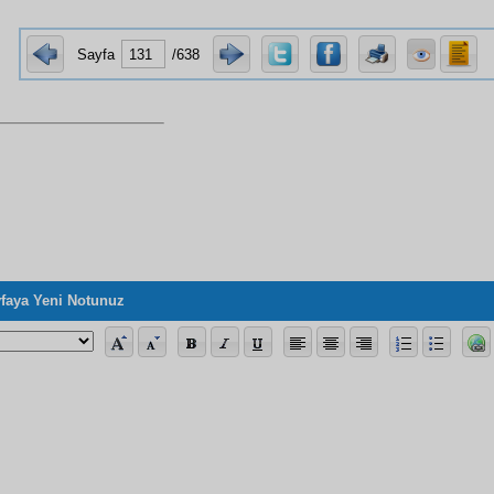
Sayfa
/638
faya Yeni Notunuz