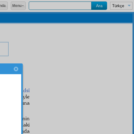
Menu
nda
nizi ve
kudsî
ve
kerem
iyle
ve
intişar
ına
sin.
Âmin
.
b-i Nuriye
nin
tesbihat
ındaki
z
tesbihat
ında