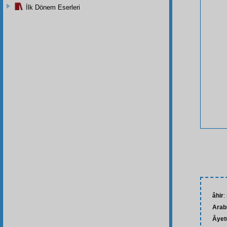
İlk Dönem Eserleri
âhir
:
Arabi
Âyet