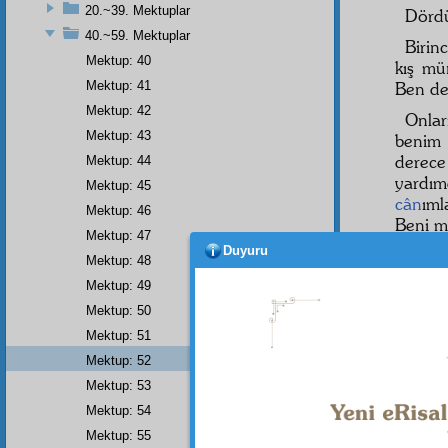
20.~39. Mektuplar
Dördü
40.~59. Mektuplar
Birinc
Mektup: 40
kış mü
Mektup: 41
Ben de
Mektup: 42
Onlar
Mektup: 43
benim
derec
Mektup: 44
yardım
Mektup: 45
cân
ım
Mektup: 46
Beni m
Mektup: 47
Duyuru
İkinc
Mektup: 48
geçen
Mektup: 49
gayet 
Mektup: 50
Nur'u
Mektup: 51
birbiri
da ols
Mektup: 52
de ols
Mektup: 53
böyle
Mektup: 54
Mektup: 55