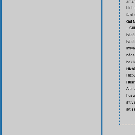
anlam
bir b
fâni
:
Gül 
– Gül
hâcâ
hâcâ
ihtiy
hâce
hakik
Hizb
Hizbü
Hüsr
Altın
husu
ihtiy
iktis