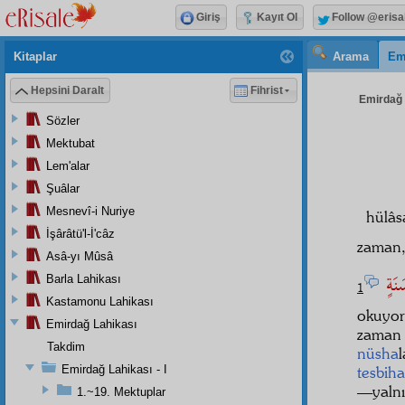
Giriş
Kayıt Ol
Follow @erisa
Kitaplar
Arama
Em
Hepsini Daralt
Fihrist
Emirdağ L
Sözler
Mektubat
Lem'alar
Şuâlar
Mesnevî-i Nuriye
hülâs
İşârâtü'l-İ'câz
zaman
Asâ-yı Mûsâ
َنَةٍ
Barla Lahikası
1
Kastamonu Lahikası
okuyor
Emirdağ Lahikası
zaman 
Takdim
nüsha
Emirdağ Lahikası - I
tesbiha
—yalnı
1.~19. Mektuplar