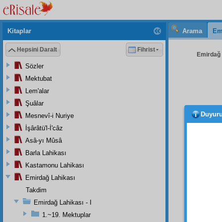
Kitaplar
Arama
Em
Hepsini Daralt
Fihrist
Emirdağ L
Sözler
Mektubat
Lem'alar
Şuâlar
Duyur
Mesnevî-i Nuriye
Hem 
kardeş
İşârâtü'l-İ'câz
kerame
Asâ-yı Mûsâ
bereke
Barla Lahikası
kerame
Kastamonu Lahikası
Rabi
Emirdağ Lahikası
ağacı
Takdim
fâni
, h
Emirdağ Lahikası - I
emmar
1.~19. Mektuplar
ruhani