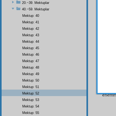
20.~39. Mektuplar
Risa
40.~59. Mektuplar
berabe
Mektup: 40
harem
Mektup: 41
Bird
Mektup: 42
Cennet
Mektup: 43
Birde
Mektup: 44
böyle
Mektup: 45
kerpiç
n
gitti,
Ke
Mektup: 46
Mektup: 47
İşte 
kerame
Mektup: 48
Mektup: 49
İkinc
Mektup: 50
takviye
Mektup: 51
İşte,
Mektup: 52
ehemmi
Mektup: 53
Mektup: 54
Mektup: 55