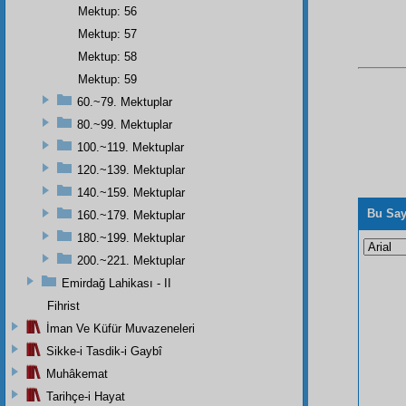
Mektup: 56
Mektup: 57
Mektup: 58
Mektup: 59
60.~79. Mektuplar
80.~99. Mektuplar
100.~119. Mektuplar
120.~139. Mektuplar
140.~159. Mektuplar
Bu Say
160.~179. Mektuplar
180.~199. Mektuplar
200.~221. Mektuplar
Emirdağ Lahikası - II
Fihrist
İman Ve Küfür Muvazeneleri
Sikke-i Tasdik-i Gaybî
Muhâkemat
Tarihçe-i Hayat