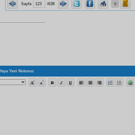
Sayfa
/638
faya Yeni Notunuz