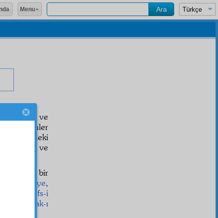
Menu
nda
 mâneviye
ve
lduğu binler
n
maişet
indeki
î
kemâlât
ve
n
bâki
olan bir
yât-ı insaniye
,
hetiyle,
nefs-i
irt
leri
ezvak-ı