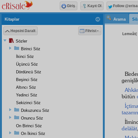
Giriş
Kayıt Ol
Follow @erisa
Kitaplar
Arama
Sö
Hepsini Daralt
Fihrist
Lemeât( 
Sözler
Birinci Söz
İkinci Söz
Üçüncü Söz
Dördüncü Söz
Bird
genişli
Beşinci Söz
Altıncı Söz
Ahkâ
Yedinci Söz
bütün
Sekizinci Söz
İçtima
Dokuzuncu Söz
tazam
Onuncu Söz
İlmin
On Birinci Söz
delâlât
On İkinci Söz
Makà