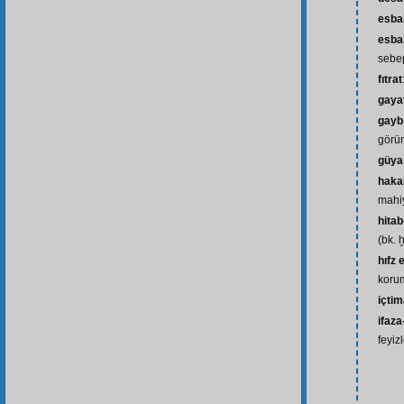
esba
esba
sebep
fıtrat
gaya
gayb
görü
güya
hakai
mahiy
hitab
(bk. ḫ
hıfz
korum
içtim
ifaza
feyiz