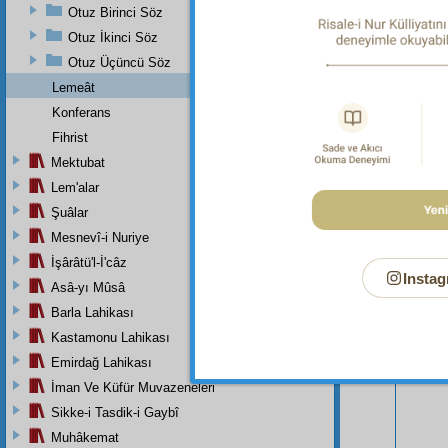
Otuz Birinci Söz
Otuz İkinci Söz
Otuz Üçüncü Söz
Lemeât
Konferans
Fihrist
Mektubat
Bu Say
Lem'alar
Şuâlar
Mesnevî-i Nuriye
İşârâtü'l-İ'câz
Instag
Asâ-yı Mûsâ
Barla Lahikası
Kastamonu Lahikası
Emirdağ Lahikası
İman Ve Küfür Muvazeneleri
Sikke-i Tasdik-i Gaybî
Muhâkemat