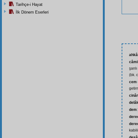
Tarihçe-i Hayat
İlk Dönem Eserleri
ahk
câmi
şanlı
(bk. 
cem 
getir
cinâ
delâl
dem
dere
derec
kabil
desât