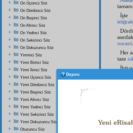
On Üçüncü Söz
tama
On Dördüncü Söz
İşt
On Beşinci Söz
istiğrak
On Altıncı Söz
Dördü
On Yedinci Söz
asırda
On Sekizinci Söz
nuranî
On Dokuzuncu Söz
Her a
Yirminci Söz
taze
nâ
Yirmi Birinci Söz
İhtiy
Yirmi İkinci Söz
tabiat
Duyuru
Yirmi Üçüncü Söz
Nur-u
Yirmi Dördüncü Söz
kaldırır
Yirmi Beşinci Söz
Yirmi Altıncı Söz
Yirmi Yedinci Söz
Yirmi Sekizinci Söz
Yirmi Dokuzuncu Söz
Otuzuncu Söz