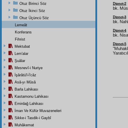
Otuz Birinci Söz
Dipnot-2
bk. Müsl
Otuz İkinci Söz
Dipnot-3
Otuz Üçüncü Söz
bk. Nahl
Lemeât
Dipnot-4
Konferans
bk. Nisa
Fihrist
Dipnot-5
Mektubat
"Muhakk
Yaratıcı
Lem'alar
Şuâlar
Mesnevî-i Nuriye
İşârâtü'l-İ'câz
Asâ-yı Mûsâ
Barla Lahikası
Kastamonu Lahikası
Emirdağ Lahikası
İman Ve Küfür Muvazeneleri
Sikke-i Tasdik-i Gaybî
Muhâkemat