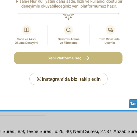
Madde
rikkat peydâ
ettikçe hayat
şiddet peydâ
eder
 asıl, esastır; madde ona
tâbi
dir, hem de onunla
kaim
dir.
n
havass-ı hamse
siyle insanın
havas
sını
zene
edersen görürsün: İnsan ondan ne derece büyü
 onunkinden aşağı. O
huveyn
e işitir kardeşinin sesini,
de görür rızkını.
Ger
insan kadar büyüse,
havas
sı
hayre
şan
,
rüyet
i de
berk-âsâ
bir
nur-u âsümânî
.
, bir
kitle-i mevat
tan bir
zîhayat
değildir. Belki de milya
ât
ından
mürekkep
ve
zîhayat
bir
hücre-i insanî
.
Instagram'da bizi takip edin
انَ كَصُورَةِ ﴿ يٰسۤ ﴾ كُتِبَتْ فِيهَا سُورَةُ ﴿ يٰسۤ ﴾ فَتَباَرَكَ اللهُ اَح
الْخَالِقِينَ
5
Ta
l Sûresi, 8:9; Tevbe Sûresi, 9:26, 40; Neml Sûresi, 27:37; Ahzab Sûres