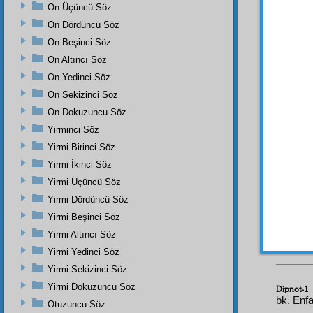
On Üçüncü Söz
On Dördüncü Söz
Hayat
On Beşinci Söz
huvey
On Altıncı Söz
On Yedinci Söz
Muva
derece
On Sekizinci Söz
On Dokuzuncu Söz
Hem 
şulefe
Yirminci Söz
Yirmi Birinci Söz
İnsan
Yirmi İkinci Söz
hüceyr
Yirmi Üçüncü Söz
ْسَنُ
Yirmi Dördüncü Söz
Yirmi Beşinci Söz
Yirmi Altıncı Söz
Yirmi Yedinci Söz
Yirmi Sekizinci Söz
Yirmi Dokuzuncu Söz
Dipnot-1
bk. Enfa
Otuzuncu Söz