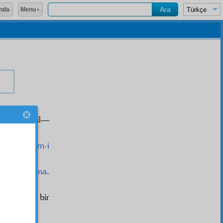
Menu
nda
tiyarî
değil—
iat
ise,
âlem-i
n eder
içtima
.
 onlardan bir
în
i.
4