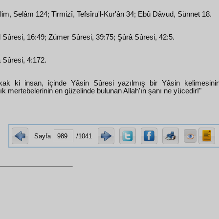
im, Selâm 124; Tirmizî, Tefsîru'l-Kur'ân 34; Ebû Dâvud, Sünnet 18.
 Sûresi, 16:49; Zümer Sûresi, 39:75; Şûrâ Sûresi, 42:5.
 Sûresi, 4:172.
ak ki insan, içinde Yâsin Sûresi yazılmış bir Yâsin kelimesinin 
lık mertebelerinin en güzelinde bulunan Allah'ın şanı ne yücedir!"
Sayfa
/1041