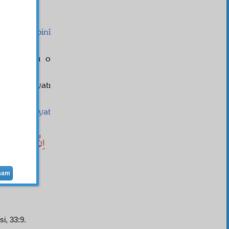
 Bir
hurdebinî
kse
havas
sı o
tfezâ
, hayatı
rlarla
zîhayat
اِنَّ اْلاِنْسَ
mam
i, 33:9.