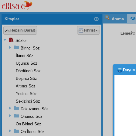
Kitaplar
Arama
Sö
Hepsini Daralt
Fihrist
Lemeât( 
Sözler
Birinci Söz
İkinci Söz
Üçüncü Söz
Duyur
Dördüncü Söz
İnsan
tanzim
Beşinci Söz
Altıncı Söz
Yanlı
Yedinci Söz
asgar
o
Sekizinci Söz
Ki
ih
Dokuzuncu Söz
Melâike
Onuncu Söz
Birin
On Birinci Söz
kısmı
i
On İkinci Söz
• • •