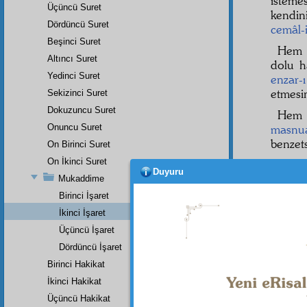
isteme
Üçüncü Suret
kendin
Dördüncü Suret
cemâl-
Beşinci Suret
Hem 
Altıncı Suret
dolu h
Yedinci Suret
enzar-ı
etmesi
Sekizinci Suret
Dokuzuncu Suret
Hem 
Onuncu Suret
masnu
benzet
On Birinci Suret
On İkinci Suret
Hem 
Duyuru
maksat
Mukaddime
"Nere
Birinci İşaret
vasıtas
İkinci İşaret
Üçüncü İşaret
Dördüncü İşaret
Birinci Hakikat
İkinci Hakikat
Üçüncü Hakikat