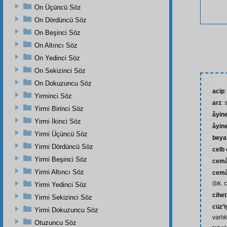
On Üçüncü Söz
On Dördüncü Söz
On Beşinci Söz
On Altıncı Söz
On Yedinci Söz
On Sekizinci Söz
On Dokuzuncu Söz
acip
:
Yirminci Söz
arz
:
Yirmi Birinci Söz
âyin
Yirmi İkinci Söz
âyine
Yirmi Üçüncü Söz
beya
Yirmi Dördüncü Söz
celb
Yirmi Beşinci Söz
cemâ
Yirmi Altıncı Söz
cemâ
(bk. 
Yirmi Yedinci Söz
cihet
Yirmi Sekizinci Söz
cüz’i
Yirmi Dokuzuncu Söz
varlı
Otuzuncu Söz