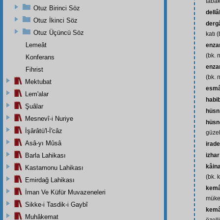
tabak
Otuz Birinci Söz
dellâ
Otuz İkinci Söz
dergâ
Otuz Üçüncü Söz
katı (
Lemeât
enzar
(bk. n
Konferans
enzar
Fihrist
(bk. n
Mektubat
esm
Lem'alar
habi
Şuâlar
hüsn
Mesnevî-i Nuriye
hüsn-
İşârâtü'l-İ'câz
güzel
Asâ-yı Mûsâ
irade
Barla Lahikası
izhar
kâin
Kastamonu Lahikası
(bk. 
Emirdağ Lahikası
kemâl
İman Ve Küfür Muvazeneleri
mükem
Sikke-i Tasdik-i Gaybî
kemâ
Muhâkemat