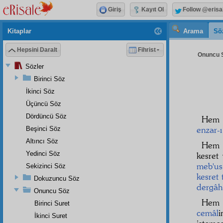
Giriş
Kayıt Ol
Follow @erisa
Kitaplar
Arama
Sö
Hepsini Daralt
Fihrist
Onuncu S
Sözler
Birinci Söz
İkinci Söz
Üçüncü Söz
Dördüncü Söz
Hem 
enzar-ı
Beşinci Söz
Altıncı Söz
Hem 
Yedinci Söz
kesret
meb'us
Sekizinci Söz
kesret 
Dokuzuncu Söz
dergâh-
Onuncu Söz
Hem 
Birinci Suret
cemâl
İkinci Suret