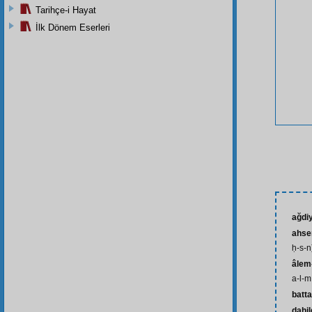
Tarihçe-i Hayat
İlk Dönem Eserleri
ağdi
ahse
ḥ-s-n
âlem-
a-l-m
batta
dahi