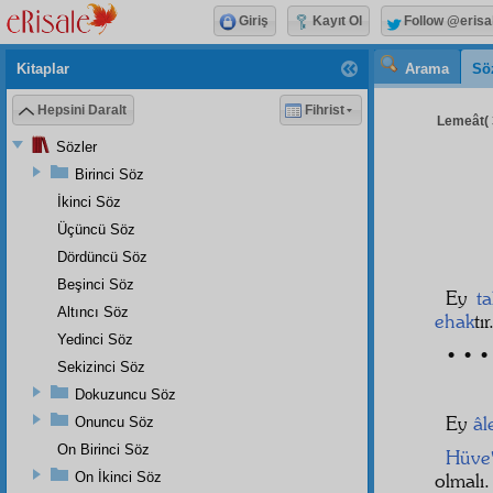
Giriş
Kayıt Ol
Follow @erisa
Kitaplar
Arama
Sö
Hepsini Daralt
Fihrist
Lemeât( 
Sözler
Birinci Söz
İkinci Söz
Üçüncü Söz
Dördüncü Söz
Beşinci Söz
Ey
ta
Altıncı Söz
ehak
tı
Yedinci Söz
• • •
Sekizinci Söz
Dokuzuncu Söz
Ey
âl
Onuncu Söz
On Birinci Söz
Hüve'
On İkinci Söz
olmalı.