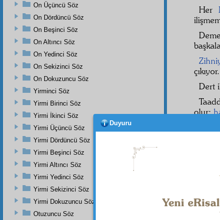
On Üçüncü Söz
Her
On Dördüncü Söz
ilişmem
On Beşinci Söz
Deme
On Altıncı Söz
başkala
On Yedinci Söz
Zihniy
On Sekizinci Söz
çıkıyor.
On Dokuzuncu Söz
Dert 
Yirminci Söz
Taad
Yirmi Birinci Söz
olur;
h
Yirmi İkinci Söz
Duyuru
İstida
Yirmi Üçüncü Söz
vâhide
Yirmi Dördüncü Söz
İki 
Yirmi Beşinci Söz
Mükell
Yirmi Altıncı Söz
Ona 
Yirmi Yedinci Söz
sahibi
Yirmi Sekizinci Söz
Yirmi Dokuzuncu Söz
Mezh
tâmim
Otuzuncu Söz