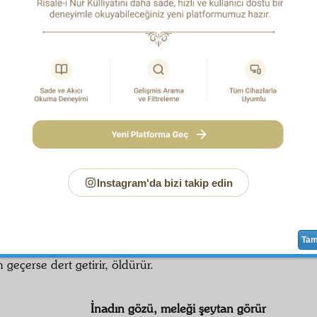
if
ve hem zaif!
Havf
ve za'fın
beyhude
, hem senin ale
eşcî
eder,
celb
eder.
sveseli
vehham
! Muhakkak bir
maslahat
,
mazarrat-ı mev
. Sana lâzım hareket; netice Allah'ındır.
 karışılmaz. Allah çeker
abd
ini
meydan-ı imtihan
a. "Böyle y
yaparım" der.
se hiç yapamaz Allah'ını tecrübe. "
Rab
bim
muvaffak
etsin;
" dese tecavüz eder.
a demiş şeytan: "Madem herşeyi O yapar.
Kader
birdir, değ
i at. O da sana ne yapar?"
İsâ
dedi: "Ey
mel'un
!
Abd
ed
 ve imtihan."
Instagram'da bizi takip edin
Beğendiğin şeyde
ifrat
etme
Ta
derdin dermanı başka derde dert olur.
Panzehir
i zehir 
 geçerse dert getirir, öldürür.
İnadın gözü, meleği şeytan görür