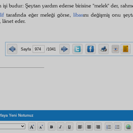
n işi budur: Şeytan yardım ederse birisine "melek" der, rahme
if
tarafında eğer meleği görse,
libas
ını değişmiş onu şey
, lânet eder.
Sayfa
/1041
faya Yeni Notunuz