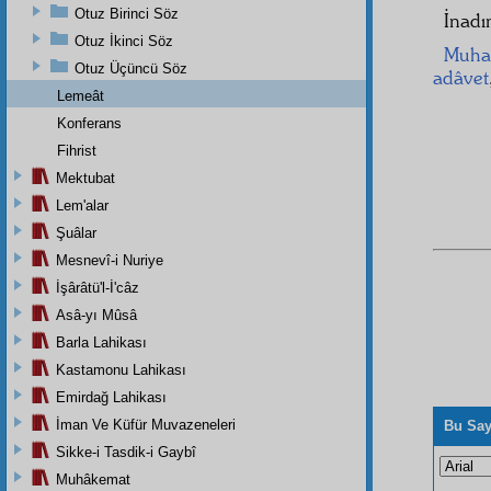
Otuz Birinci Söz
İnadı
Otuz İkinci Söz
Muhal
Otuz Üçüncü Söz
adâvet
Lemeât
Konferans
Fihrist
Mektubat
Lem'alar
Şuâlar
Mesnevî-i Nuriye
İşârâtü'l-İ'câz
Asâ-yı Mûsâ
Barla Lahikası
Kastamonu Lahikası
Emirdağ Lahikası
İman Ve Küfür Muvazeneleri
Bu Say
Sikke-i Tasdik-i Gaybî
Muhâkemat