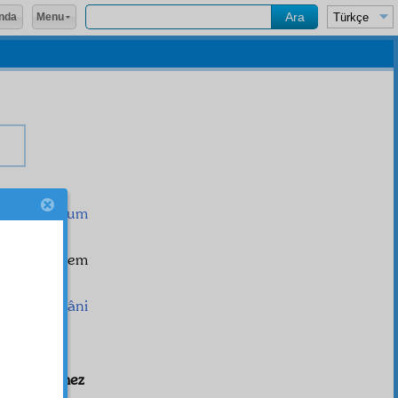
Menu
nda
 hattâ
umum
n
misl
idir, hem
eves
ine
mâni
ecrübe edemez