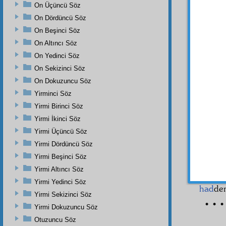
Ey
hâ
On Üçüncü Söz
haricî
t
On Dördüncü Söz
Ey
ve
On Beşinci Söz
edilmez
On Altıncı Söz
On Yedinci Söz
İşine
böyle 
On Sekizinci Söz
On Dokuzuncu Söz
Abd
i
işlerim
Yirminci Söz
Yirmi Birinci Söz
İsâ
'y
Yirmi İkinci Söz
kendin
tecrübe
Yirmi Üçüncü Söz
Yirmi Dördüncü Söz
• • •
Yirmi Beşinci Söz
Yirmi Altıncı Söz
Bir 
Yirmi Yedinci Söz
had
den
Yirmi Sekizinci Söz
• • •
Yirmi Dokuzuncu Söz
Otuzuncu Söz