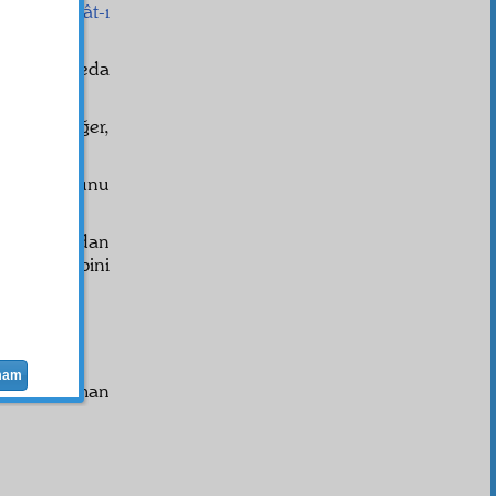
yhinde
tesirât-ı
hume
için feda
aparsan eğer,
 ben de bunu
işmez. Dağdan
emez
Rab
bini
mam
olur. Derman