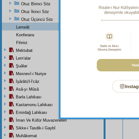
Otuz Birinci Söz
Otuz İkinci Söz
Otuz Üçüncü Söz
Lemeât
Konferans
Fihrist
Mektubat
Lem'alar
Şuâlar
Mesnevî-i Nuriye
İşârâtü'l-İ'câz
Instag
Asâ-yı Mûsâ
Bu Say
Barla Lahikası
Kastamonu Lahikası
Emirdağ Lahikası
İman Ve Küfür Muvazeneleri
Sikke-i Tasdik-i Gaybî
Muhâkemat