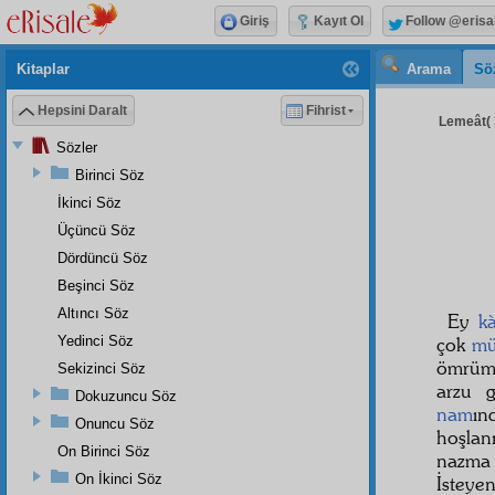
Giriş
Kayıt Ol
Follow @erisa
Kitaplar
Arama
Sö
Hepsini Daralt
Fihrist
Lemeât( 3
Sözler
Birinci Söz
İkinci Söz
Üçüncü Söz
Dördüncü Söz
Beşinci Söz
Altıncı Söz
Ey
kà
Yedinci Söz
çok
mü
ömrüm
Sekizinci Söz
arzu 
Dokuzuncu Söz
nam
ın
Onuncu Söz
hoşla
On Birinci Söz
nazma
On İkinci Söz
İsteye