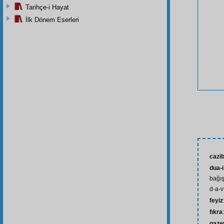
Tarihçe-i Hayat
İlk Dönem Eserleri
cazi
dua-i
bağış
d-a-v;
feyiz
fıkra
gaze