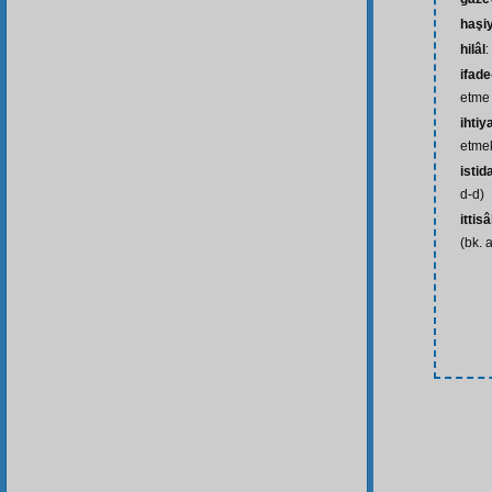
haşi
hilâl
:
ifad
etme
ihtiy
etmek
istid
d-d)
ittis
(bk. 