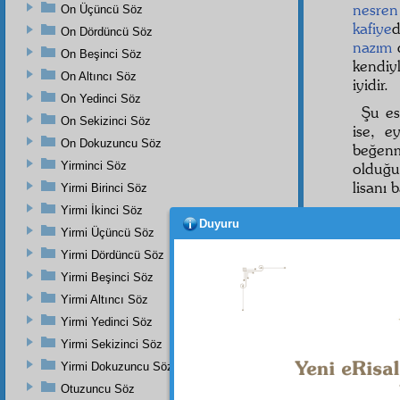
nesren
On Üçüncü Söz
kafiye
On Dördüncü Söz
nazım
On Beşinci Söz
kendiy
On Altıncı Söz
iyidir.
On Yedinci Söz
Şu e
On Sekizinci Söz
ise, 
On Dokuzuncu Söz
beğen
Yirminci Söz
olduğu
lisanı 
Yirmi Birinci Söz
Yirmi İkinci Söz
Duyuru
Yirmi Üçüncü Söz
Yirmi Dördüncü Söz
Yirmi Beşinci Söz
Yirmi Altıncı Söz
Dipnot-1
Ashab-ı
Yirmi Yedinci Söz
takvasıy
Yirmi Sekizinci Söz
Haşiye-
Yirmi Dokuzuncu Söz
edep yıl
Otuzuncu Söz