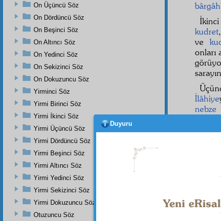
bârgâh
On Üçüncü Söz
On Dördüncü Söz
İkinc
On Beşinci Söz
kudret
ve
ku
On Altıncı Söz
onları 
On Yedinci Söz
görüy
On Sekizinci Söz
sarayın
On Dokuzuncu Söz
Üçü
Yirminci Söz
İlâhiye
Yirmi Birinci Söz
nebze
Yirmi İkinci Söz
ziyad
Duyuru
takvim
Yirmi Üçüncü Söz
isimler
Yirmi Dördüncü Söz
Yirmi Beşinci Söz
Yirmi Altıncı Söz
Yirmi Yedinci Söz
Yirmi Sekizinci Söz
Yirmi Dokuzuncu Söz
Otuzuncu Söz