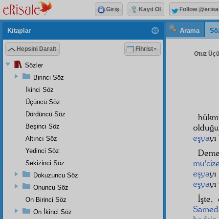
Giriş
Kayıt Ol
Follow @erisa
Kitaplar
Arama
Sö
Hepsini Daralt
Fihrist
Otuz Üçü
Sözler
Birinci Söz
İkinci Söz
Üçüncü Söz
Dördüncü Söz
hükm
olduğu
Beşinci Söz
eşya
yı
Altıncı Söz
Yedinci Söz
Deme
mu'ciz
Sekizinci Söz
eşya
yı
Dokuzuncu Söz
eşya
yı
Onuncu Söz
İşte
On Birinci Söz
Samed
On İkinci Söz