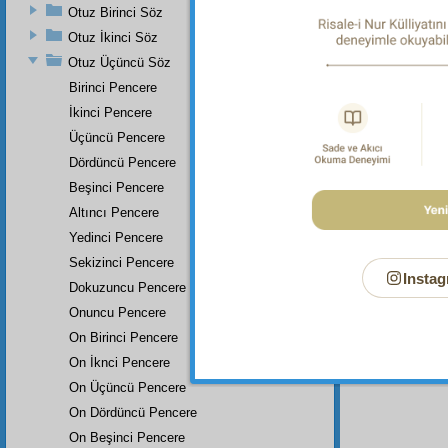
Otuz Birinci Söz
"Allah'
Müslim, 
Otuz İkinci Söz
Nesâî, 
Otuz Üçüncü Söz
Dipnot-2
Birinci Pencere
"Eğer gö
Sûresi, 
İkinci Pencere
Üçüncü Pencere
Dipnot-3
"Herşey
Dördüncü Pencere
siz de 
Beşinci Pencere
Altıncı Pencere
Yedinci Pencere
Sekizinci Pencere
Instag
Dokuzuncu Pencere
Onuncu Pencere
On Birinci Pencere
On İknci Pencere
On Üçüncü Pencere
On Dördüncü Pencere
On Beşinci Pencere