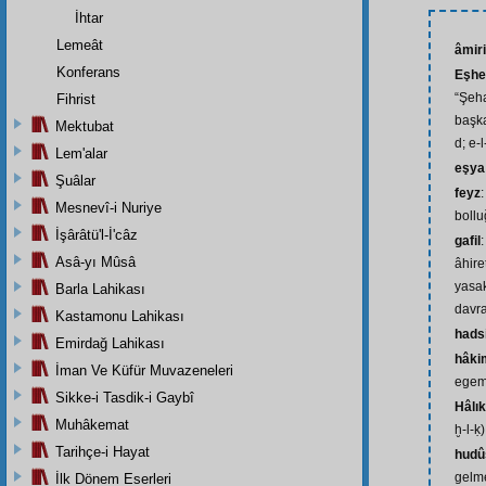
İhtar
Lemeât
âmir
Konferans
Eşhed
“Şeha
Fihrist
başka
Mektubat
d; e-l
Lem'alar
eşya
Şuâlar
feyz
Mesnevî-i Nuriye
bollu
İşârâtü'l-İ'câz
gafil
Asâ-yı Mûsâ
âhire
yasak
Barla Lahikası
davra
Kastamonu Lahikası
hads
Emirdağ Lahikası
hâki
İman Ve Küfür Muvazeneleri
egeme
Sikke-i Tasdik-i Gaybî
Hâlık
Muhâkemat
ḫ-l-ḳ)
Tarihçe-i Hayat
hudû
gelme
İlk Dönem Eserleri