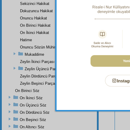
14:47; 
Sekizinci Hakikat
Dokuzuncu Hakikat
Onuncu Hakikat
On Birinci Hakikat
On İkinci Hakikat
Hatime
Onuncu Sözün Mühim Bir Zeyli Ve Lâhikasının Birinci Parçası
Mukaddime
Zeylin İkinci Parçası
Zeylin Üçüncü Parçası
Zeylin Dördüncü Parçası
Instag
Zeylin Beşinci Parçası
On Birinci Söz
Bu Say
On İkinci Söz
On Üçüncü Söz
On Dördüncü Söz
On Beşinci Söz
On Altıncı Söz