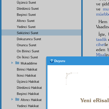
Üçüncü Suret
ve şidd
ve
mut
Dördüncü Suret
müebb
Beşinci Suret
Altıncı Suret
Hem
Vaadi
Yedinci Suret
Sekizinci Suret
İşte,
tasdik
e
Dokuzuncu Suret
cihet
l
Onuncu Suret
eden b
On Birinci Suret
Misal
i
On İkinci Suret
bakıyo
Duyuru
Mukaddime
tenvir
e
Birinci Hakikat
Mad
İkinci Hakikat
ve ona 
Üçüncü Hakikat
Deme
Dördüncü Hakikat
Beşinci Hakikat
Altıncı Hakikat
Dipnot-1
Yedinci Hakikat
bk. Bak