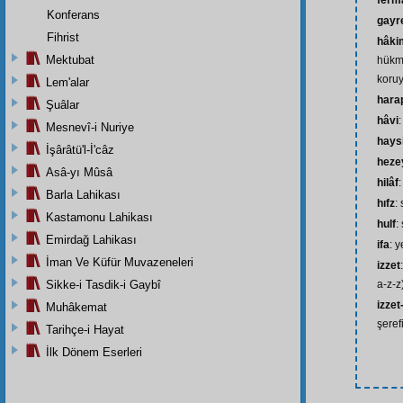
ferm
Konferans
gayr
Fihrist
hâkim
Mektubat
hükm
koruy
Lem'alar
hara
Şuâlar
hâvi
:
Mesnevî-i Nuriye
hays
İşârâtü'l-İ'câz
heze
Asâ-yı Mûsâ
hilâf
Barla Lahikası
hıfz
:
Kastamonu Lahikası
hulf
:
Emirdağ Lahikası
ifa
: 
İman Ve Küfür Muvazeneleri
izzet
Sikke-i Tasdik-i Gaybî
a-z-z
izzet-
Muhâkemat
şerefi
Tarihçe-i Hayat
İlk Dönem Eserleri