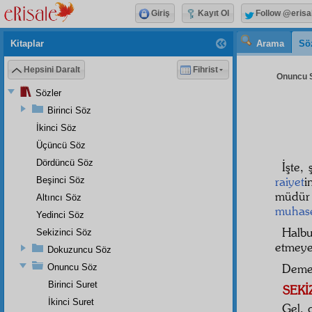
Giriş
Kayıt Ol
Follow @erisa
Kitaplar
Arama
Sö
Hepsini Daralt
Fihrist
Onuncu S
Sözler
Birinci Söz
İkinci Söz
Üçüncü Söz
Dördüncü Söz
İşte, 
raiyet
i
Beşinci Söz
müdür
Altıncı Söz
muhas
Yedinci Söz
Halbu
Sekizinci Söz
etmey
Dokuzuncu Söz
Deme
Onuncu Söz
Birinci Suret
SEKİ
İkinci Suret
Gel, 