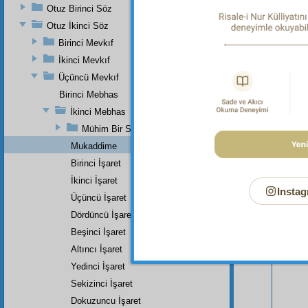
Otuz Birinci Söz
Otuz İkinci Söz
Birinci Mevkıf
İkinci Mevkıf
Üçüncü Mevkıf
Birinci Mebhas
İkinci Mebhas
Mühim Bir Sual
Bu Say
Mukaddime
Birinci İşaret
İkinci İşaret
Instag
Üçüncü İşaret
Dördüncü İşaret
Beşinci İşaret
Altıncı İşaret
Yedinci İşaret
Sekizinci İşaret
Dokuzuncu İşaret