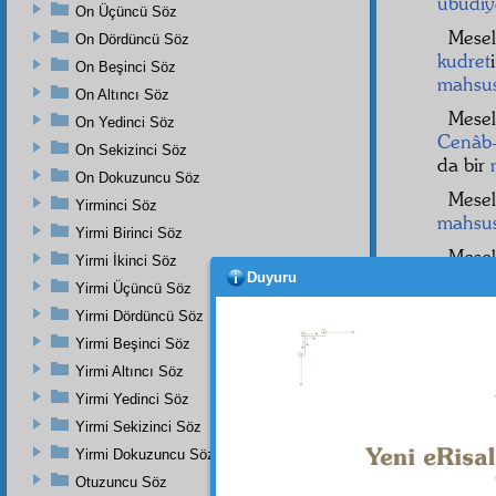
ubûdiy
On Üçüncü Söz
Mese
On Dördüncü Söz
kudret
On Beşinci Söz
mahsu
On Altıncı Söz
Mesel
On Yedinci Söz
Cenâb-
On Sekizinci Söz
da bir
On Dokuzuncu Söz
Mese
Yirminci Söz
mahsu
Yirmi Birinci Söz
Mesel
Yirmi İkinci Söz
mütene
Duyuru
Yirmi Üçüncü Söz
Ve
hâ
Yirmi Dördüncü Söz
mühi
Yirmi Beşinci Söz
İşte,
Yirmi Altıncı Söz
Yirmi Yedinci Söz
Yirmi Sekizinci Söz
Yirmi Dokuzuncu Söz
Otuzuncu Söz