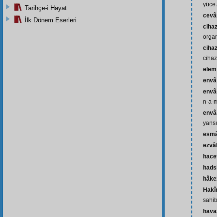
yüce 
Tarihçe-i Hayat
cevâ
İlk Dönem Eserleri
ciha
organ
cihaz
cihaz
elem
envâ
envâ
n-a-
envâ-
yansı
esm
ezvâ
hace
hads
hâke
Hakî
sahib
hava