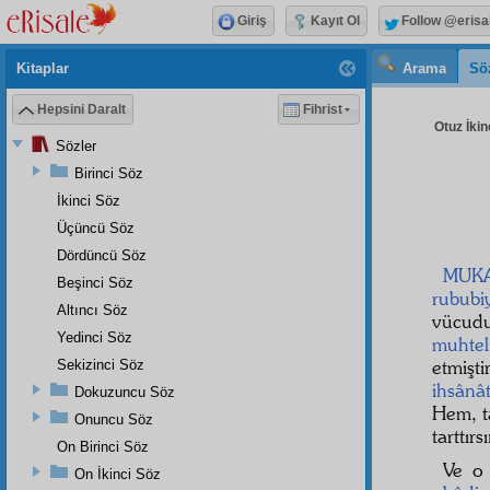
Giriş
Kayıt Ol
Follow @erisa
Kitaplar
Arama
Sö
Hepsini Daralt
Fihrist
Otuz İkin
Sözler
Birinci Söz
İkinci Söz
Üçüncü Söz
Dördüncü Söz
MUK
Beşinci Söz
rububi
Altıncı Söz
vücud
Yedinci Söz
muhtel
etmişti
Sekizinci Söz
ihsânâ
Dokuzuncu Söz
Hem, t
Onuncu Söz
tarttırs
On Birinci Söz
Ve o
On İkinci Söz