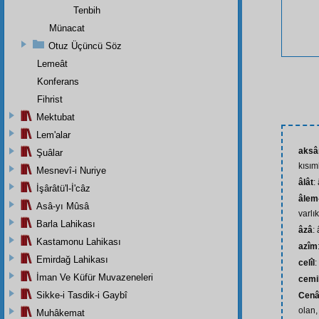
Tenbih
Münacat
Otuz Üçüncü Söz
Lemeât
Konferans
Fihrist
Mektubat
Lem'alar
aksâ
Şuâlar
kısım
Mesnevî-i Nuriye
âlât
:
İşârâtü'l-İ'câz
âlem
Asâ-yı Mûsâ
varlı
Barla Lahikası
âzâ
:
Kastamonu Lahikası
azîm
Emirdağ Lahikası
celîl
:
İman Ve Küfür Muvazeneleri
cemi
Sikke-i Tasdik-i Gaybî
Cenâ
olan,
Muhâkemat