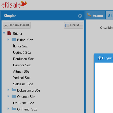
Kitaplar
Arama
Sö
Hepsini Daralt
Fihrist
Otuz İkin
Sözler
Birinci Söz
İkinci Söz
Üçüncü Söz
Duyur
Dördüncü Söz
Enbi
görün
Beşinci Söz
suret
i
Altıncı Söz
belki
b
Yedinci Söz
kaçırm
Sekizinci Söz
muhab
Dokuzuncu Söz
mezar-
Onuncu Söz
ilâve 
düşünü
On Birinci Söz
cisim
On İkinci Söz