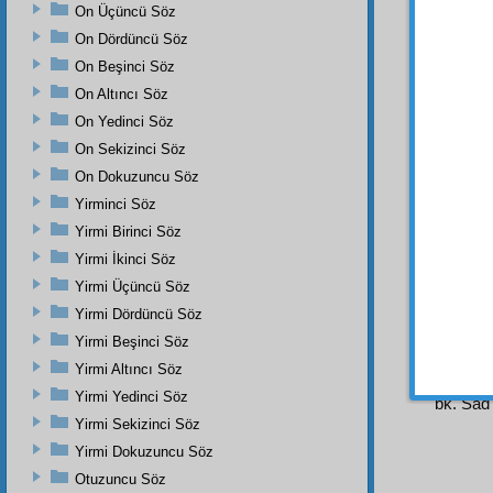
kemâl-i
On Üçüncü Söz
Hem 
On Dördüncü Söz
yapılm
On Beşinci Söz
hüsünp
On Altıncı Söz
binler
On Yedinci Söz
Çünkü
esmâ
n
On Sekizinci Söz
bîmisâl
On Dokuzuncu Söz
hem ib
Yirminci Söz
Genç
Yirmi Birinci Söz
sevmiş
Yirmi İkinci Söz
Öyle is
Yirmi Üçüncü Söz
ihtiyar
Yirmi Dördüncü Söz
Yirmi Beşinci Söz
Yirmi Altıncı Söz
Dipnot-1
Yirmi Yedinci Söz
bk. Sâd 
Yirmi Sekizinci Söz
Yirmi Dokuzuncu Söz
Otuzuncu Söz