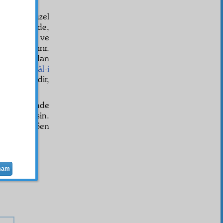
kar.
"Ne güzel
1
uğu halde,
mukaddes
ve
ar, baktırır.
tirir. Ondan
elâl
in
cemâl-i
em lezzetlidir,
meti
cihet
inde
öldürmezsin.
eleridir. Sen
 halde,
mam