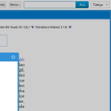
Menu
nda
im Bir Sual( 10 / 11)
/
Dördüncü Nükte( 3 / 4)
bir
vahşetgâh
menzilgâh
ları
dehhüş
değil,
e
nin lezzetini
-i insaniye
ye
e
mazi
denilen
r keder daha
receğim" diye
i
nazar
da ise,
zah âlemi
nde