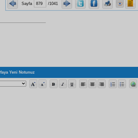
Sayfa
/1041
faya Yeni Notunuz