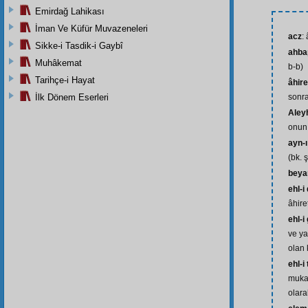
Emirdağ Lahikası
İman Ve Küfür Muvazeneleri
acz
:
Sikke-i Tasdik-i Gaybî
ahba
Muhâkemat
b-b)
Tarihçe-i Hayat
âhire
İlk Dönem Eserleri
sonra
Aley
onun 
ayn-
(bk. ş
beya
ehl-i
âhir
ehl-i
ve ya
olan 
ehl-i 
muka
olara