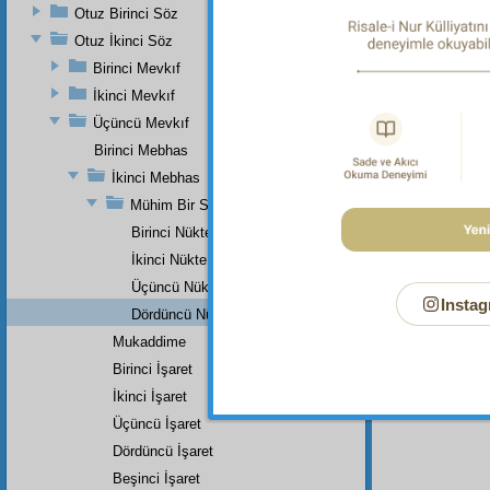
Dipnot-1
Otuz Birinci Söz
bk. Bak
Otuz İkinci Söz
14:3.
Birinci Mevkıf
Dipnot-2
bk. Müsn
İkinci Mevkıf
Üçüncü Mevkıf
Dipnot-3
bk. Haşi
Birinci Mebhas
İkinci Mebhas
Dipnot-4
bk. Neml
Mühim Bir Sual
Birinci Nükte
İkinci Nükte
Üçüncü Nükte
Instag
Dördüncü Nükte
Mukaddime
Birinci İşaret
İkinci İşaret
Üçüncü İşaret
Dördüncü İşaret
Beşinci İşaret