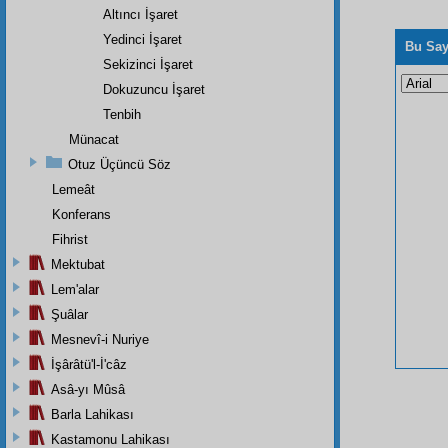
Altıncı İşaret
Yedinci İşaret
Bu Say
Sekizinci İşaret
Dokuzuncu İşaret
Tenbih
Münacat
Otuz Üçüncü Söz
Lemeât
Konferans
Fihrist
Mektubat
Lem'alar
Şuâlar
Mesnevî-i Nuriye
İşârâtü'l-İ'câz
Asâ-yı Mûsâ
Barla Lahikası
Kastamonu Lahikası