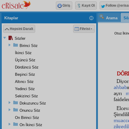
Giriş
Kayıt Ol
Follow @erisa
Kitaplar
Arama
Sö
Hepsini Daralt
Fihrist
Otuz İkin
Sözler
Birinci Söz
İkinci Söz
Üçüncü Söz
Dördüncü Söz
DÖR
Beşinci Söz
Diyo
Altıncı Söz
ahbab
Yedinci Söz
ayrı
m
Sekizinci Söz
faidele
Dokuzuncu Söz
Elcev
Onuncu Söz
Şimdil
On Birinci Söz
muacc
On İkinci Söz
zikredi