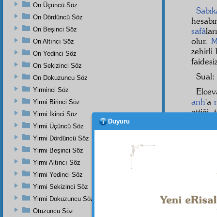
On Üçüncü Söz
Sabık
On Dördüncü Söz
hesab
On Beşinci Söz
safâ
lar
olur.
M
On Altıncı Söz
zehirli
On Yedinci Söz
faidesi
On Sekizinci Söz
Sual:
On Dokuzuncu Söz
Yirminci Söz
Elce
anh
'a
Yirmi Birinci Söz
ettiği
Yirmi İkinci Söz
olsala
Duyuru
Yirmi Üçüncü Söz
Amma
Yirmi Dördüncü Söz
nimet 
Yirmi Beşinci Söz
Nefs
Yirmi Altıncı Söz
etmekti
Yirmi Yedinci Söz
nefsin
Yirmi Sekizinci Söz
Yirmi Dokuzuncu Söz
Otuzuncu Söz