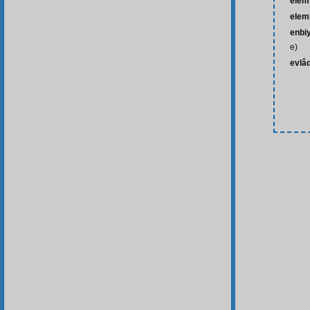
elem
eleml
enbi
e)
evlâ