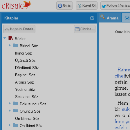
Giriş
Kayıt Ol
Follow @erisa
Kitaplar
Arama
Sö
Hepsini Daralt
Fihrist
Otuz İkin
Sözler
Birinci Söz
İkinci Söz
Üçüncü Söz
Dördüncü Söz
Rahm
cihet
iy
Beşinci Söz
nefsin
Altıncı Söz
girme.
Yedinci Söz
lezzet
Sekizinci Söz
Hem
Dokuzuncu Söz
bir
suk
Onuncu Söz
ve o 
On Birinci Söz
fenniy
On İkinci Söz
esfel-i 