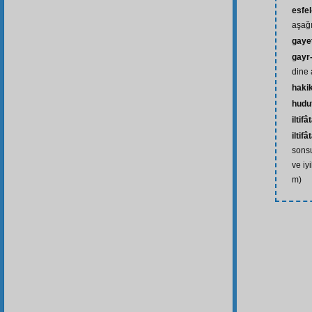
esfel-
aşağı
gaye
gayr
dine a
hakik
hudu
iltifâ
iltif
sonsu
ve iyi
m)