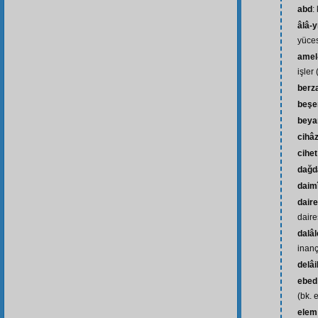
abd
:
âlâ-yı
yüce
amel-
işler 
berz
beşe
beya
cihâ
cihet
dağd
daim
dair
daire
dalâl
inançs
delâi
ebed
(bk. 
elem