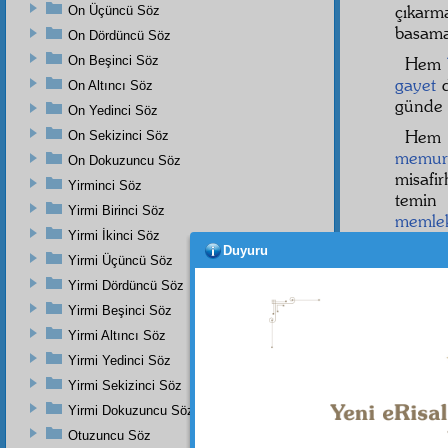
çıkar
On Üçüncü Söz
basama
On Dördüncü Söz
On Beşinci Söz
Hem
gayet
d
On Altıncı Söz
günde 
On Yedinci Söz
He
On Sekizinci Söz
memur
On Dokuzuncu Söz
misafi
Yirminci Söz
temin 
Yirmi Birinci Söz
memle
Yirmi İkinci Söz
şimend
Duyuru
Yirmi Üçüncü Söz
Yirmi Dördüncü Söz
Yirmi Beşinci Söz
Dipnot-1
bk. Bak
Yirmi Altıncı Söz
Sûresi,
Yirmi Yedinci Söz
İbrahim 
Yirmi Sekizinci Söz
Dipnot-2
Yirmi Dokuzuncu Söz
bk. Fur
23:103;
Otuzuncu Söz
Sûresi, 