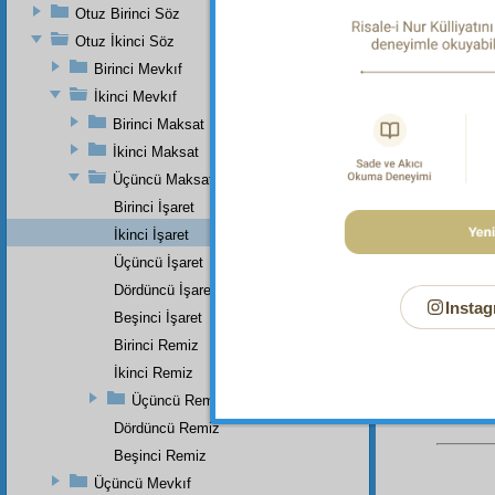
Yanlış 
Otuz Birinci Söz
37:125.
Otuz İkinci Söz
Dipnot-2
Birinci Mevkıf
"O herşe
İkinci Mevkıf
Dipnot-3
Birinci Maksat
Yanlış 
Kitabu'l
İkinci Maksat
et-Taber
Üçüncü Maksat
Dipnot-4
Birinci İşaret
Yanlış a
İkinci İşaret
Dipnot-5
Üçüncü İşaret
Yanlış a
Dördüncü İşaret
Instag
Beşinci İşaret
Birinci Remiz
İkinci Remiz
Üçüncü Remiz
Dördüncü Remiz
Beşinci Remiz
Üçüncü Mevkıf