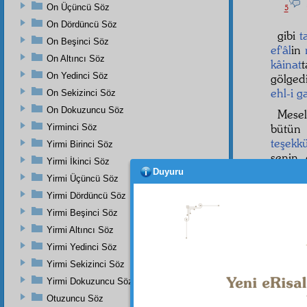
On Üçüncü Söz
5
On Dördüncü Söz
gibi
t
On Beşinci Söz
ef'âl
in
On Altıncı Söz
kâinat
On Yedinci Söz
gölged
ehl-i ga
On Sekizinci Söz
On Dokuzuncu Söz
Mesel
bütün 
Yirminci Söz
teşekk
Yirmi Birinci Söz
senin 
Yirmi İkinci Söz
vaki
de
Duyuru
Yirmi Üçüncü Söz
kumand
Yirmi Dördüncü Söz
nefer
i
Yirmi Beşinci Söz
teşekk
Yirmi Altıncı Söz
İşte,
Yirmi Yedinci Söz
nazar
ı
Yirmi Sekizinci Söz
Yirmi Dokuzuncu Söz
Otuzuncu Söz
Dipnot-1