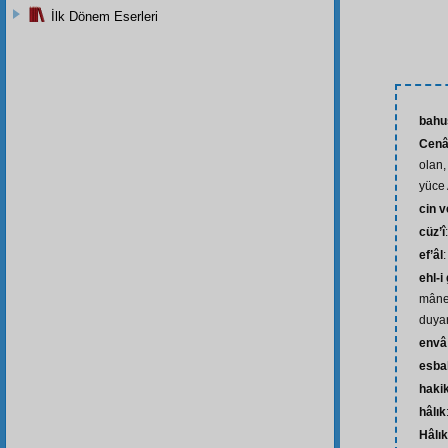
İlk Dönem Eserleri
bahu
Cenâ
olan,
yüce 
cin v
cüz’î
ef’âl
:
ehl-i
mânev
duyar
envâ
esba
hakik
hâlık
Hâlık