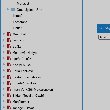
Münacat
Otuz Üçüncü Söz
Lemeât
Konferans
Fihrist
Bu Say
Mektubat
Lem'alar
Şuâlar
Mesnevî-i Nuriye
İşârâtü'l-İ'câz
Asâ-yı Mûsâ
Barla Lahikası
Kastamonu Lahikası
Emirdağ Lahikası
İman Ve Küfür Muvazeneleri
Sikke-i Tasdik-i Gaybî
Muhâkemat
Tarihçe-i Hayat