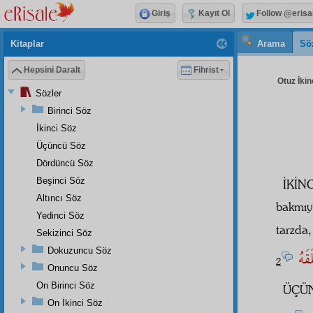
Giriş
Kayıt Ol
Follow @erisa
Kitaplar
Arama
Sö
Hepsini Daralt
Fihrist
Otuz İkin
Sözler
Birinci Söz
İkinci Söz
Üçüncü Söz
Dördüncü Söz
Beşinci Söz
İKİN
Altıncı Söz
bakmıy
Yedinci Söz
tarzda
Sekizinci Söz
قَهُ
Dokuzuncu Söz
2
Onuncu Söz
On Birinci Söz
ÜÇÜN
On İkinci Söz