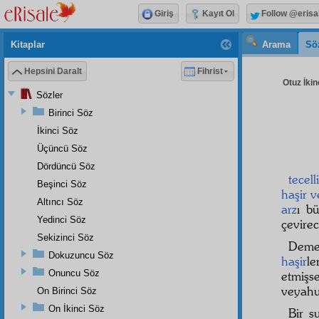
Giriş
Kayıt Ol
Follow @erisa
Kitaplar
Arama
Sö
Hepsini Daralt
Fihrist
Otuz İkin
Sözler
Birinci Söz
İkinci Söz
Üçüncü Söz
Dördüncü Söz
tecell
Beşinci Söz
haşir 
Altıncı Söz
arz
ı b
Yedinci Söz
çevire
Sekizinci Söz
Deme
Dokuzuncu Söz
haşir
l
Onuncu Söz
etmişs
veyahu
On Birinci Söz
On İkinci Söz
Bir s