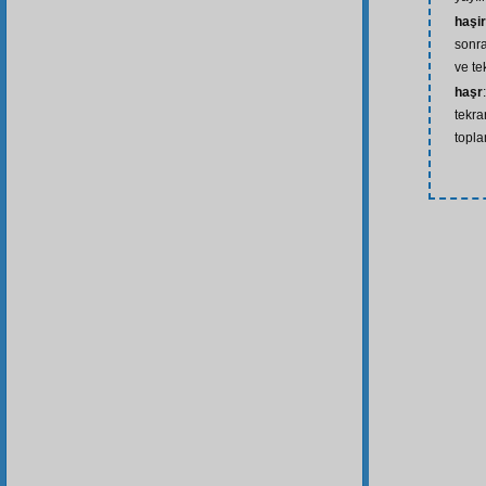
haşi
sonra
ve te
haşr
tekra
topla