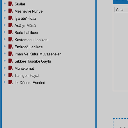
Şuâlar
Mesnevî-i Nuriye
İşârâtü'l-İ'câz
Asâ-yı Mûsâ
Barla Lahikası
Kastamonu Lahikası
Emirdağ Lahikası
İman Ve Küfür Muvazeneleri
Sikke-i Tasdik-i Gaybî
Muhâkemat
Tarihçe-i Hayat
İlk Dönem Eserleri