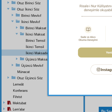
Dipnot-3
Otuz Birinci Söz
bk. Tûr 
9; Müzz
Otuz İkinci Söz
Birinci Mevkıf
Dipnot-4
bk. el-C
İkinci Mevkıf
Birinci Maksat
Dipnot-5
bk. el-C
İkinci Maksat
Birinci Temsil
İkinci Temsil
İkinci Maksadın Hatimesi
Üçüncü Maksat
Üçüncü Mevkıf
Instag
Münacat
Otuz Üçüncü Söz
Lemeât
Konferans
Fihrist
Mektubat
Lem'alar
Bu Say