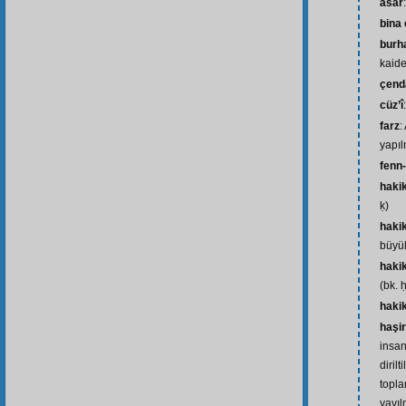
âsâr
bina
burha
kaide
çend
cüz’î
farz
:
yapıl
fenn-
haki
ḳ)
hakik
büyük
haki
(bk. 
hakik
haşir
insan
diril
topla
yayıl