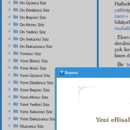
Halbu
On Üçüncü Söz
yakîni
On Dördüncü Söz
zann-ı
On Beşinci Söz
hikây
On Altıncı Söz
muhali
On Yedinci Söz
Elce
On Sekizinci Söz
denilm
On Dokuzuncu Söz
çok ku
Yirminci Söz
kısım d
Yirmi Birinci Söz
Bir
t
Yirmi İkinci Söz
hakikat
Duyuru
Yirmi Üçüncü Söz
o
haki
Yirmi Dördüncü Söz
Yirmi Beşinci Söz
Yirmi Altıncı Söz
Dipnot-1
bk. Keh
Yirmi Yedinci Söz
Zümer S
Yirmi Sekizinci Söz
Dipnot-2
Yirmi Dokuzuncu Söz
bk. Fâtı
Otuzuncu Söz