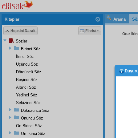
Kitaplar
Arama
Sö
Hepsini Daralt
Fihrist
Otuz İkin
Sözler
Birinci Söz
İkinci Söz
Üçüncü Söz
Duyur
Dördüncü Söz
etmiş
onun
Beşinci Söz
vermez
Altıncı Söz
Yedinci Söz
İşte,
Birinc
Sekizinci Söz
görüld
Dokuzuncu Söz
hangi 
Onuncu Söz
göster
On Birinci Söz
ihtima
On İkinci Söz
dâvâ-y