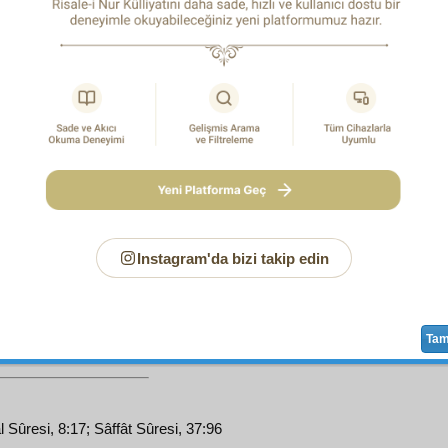
ehl-i dalâlet
in vekili, buna karşı diyeceği kalmıyor. Yalnız di
,
kâinat
taki
tertib-i esbab
dır, herşeyin bir sebeple bağlı old
n
hakikî
tesirleri vardır. Tesirleri varsa
şerik
olabilirler."
vap:
Meşiet
ve
hikmet-i İlâhi
yenin
mukteza
sıyla ve çok
es
istemesiyle,
müsebbebat
esbab
a
raptedilmiş
, herbir şe
mış. Fakat çok yerlerde ve
müteaddit
Sözlerde
kat'î
ispa
da
hakikî
tesir-i icadî
yok.
Şimdi yalnız bu kadar deriz ki:
1
b
içinde,
bilbedâhe
en
eşref
i ve
ihtiyar
ı en geniş ve
tasarr
ır. İnsanın dahi en
zâhir
ef'âl-i ihtiyariye
si içinde en
zâhir
i
dir. Yani yemek, söylemek, düşünmektir. Şu yemek, söyle
ayet
muntazam
,
acip
,
hikmet
li birer
silsile
dir. O
silsile
nin y
Instagram'da bizi takip edin
n
dest-i ihtiyar
ına verilen, ancak bir
cüz'
üdür. Meselâ, yeme
î-i hüceyrât
ından tut, tâ
semerât
ın
teşekkül
üne kadar ol
 insanın
dest-i ihtiyar
ına verilen, yalnız ağızdaki dişlerin değ
Ta
l Sûresi, 8:17; Sâffât Sûresi, 37:96