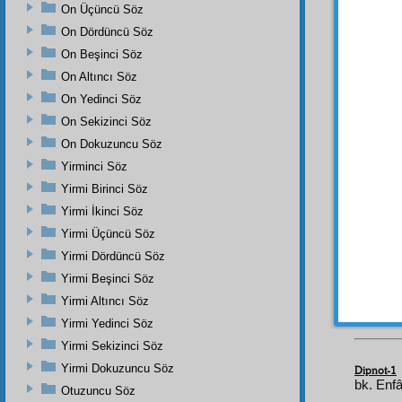
On Üçüncü Söz
İşte,
On Dördüncü Söz
emare
On Beşinci Söz
esbab
ı
On Altıncı Söz
Elce
On Yedinci Söz
etmek 
bağlan
On Sekizinci Söz
esbab
On Dokuzuncu Söz
Yirminci Söz
Esba
insand
Yirmi Birinci Söz
ve
fikir
Yirmi İkinci Söz
ise, g
Yirmi Üçüncü Söz
insanı
Yirmi Dördüncü Söz
tagadd
Yirmi Beşinci Söz
içinde
edip
Yirmi Altıncı Söz
Yirmi Yedinci Söz
Yirmi Sekizinci Söz
Yirmi Dokuzuncu Söz
Dipnot-1
bk. Enfâ
Otuzuncu Söz