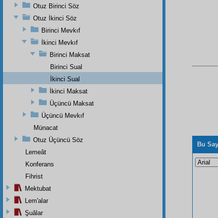
Otuz Birinci Söz
Otuz İkinci Söz
Birinci Mevkıf
İkinci Mevkıf
Birinci Maksat
Birinci Sual
İkinci Sual
İkinci Maksat
Üçüncü Maksat
Üçüncü Mevkıf
Münacat
Otuz Üçüncü Söz
Bu Say
Lemeât
Konferans
Fihrist
Mektubat
Lem'alar
Şuâlar