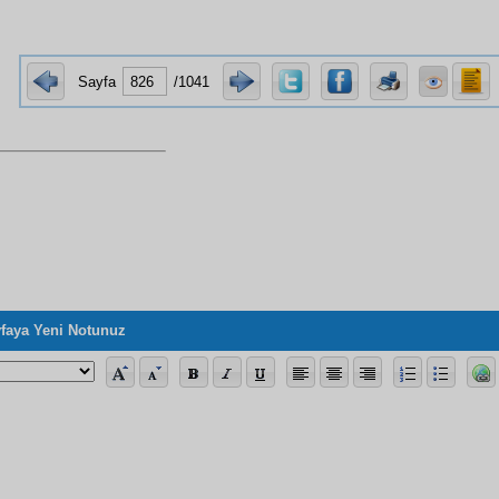
Sayfa
/1041
faya Yeni Notunuz