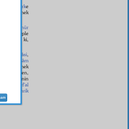
yor ki: "
Şirk
e
uğudur. Demek
mâ
nın
tezahür
y bir sebeple
t etmişiz ki,
ufat
ı en
vâsi
,
,
ekl
ve
kelâm
mek, düşünmek
üz
cüz'
ünden,
kten, bedenin
an
silsile-i ef'al
irmenini
tahrik
mam