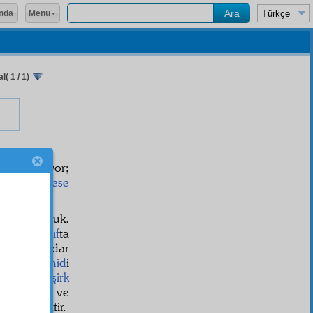
Menu
nda
l( 1 / 1)
eş'et
etmiyor;
k
ve
vesvese
inden sorduk.
kinci
Mevkıf
ta
husât
a kadar
sikke-i tevhid
i
re
yok ki,
şirk
nâsız söz ve
n-ı belâhet
tir.