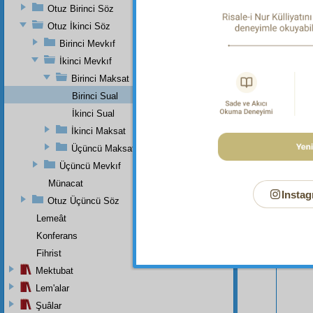
Otuz Birinci Söz
Otuz İkinci Söz
Birinci Mevkıf
İkinci Mevkıf
Birinci Maksat
Birinci Sual
İkinci Sual
İkinci Maksat
Üçüncü Maksat
Üçüncü Mevkıf
Bu Say
Münacat
Instag
Otuz Üçüncü Söz
Lemeât
Konferans
Fihrist
Mektubat
Lem'alar
Şuâlar