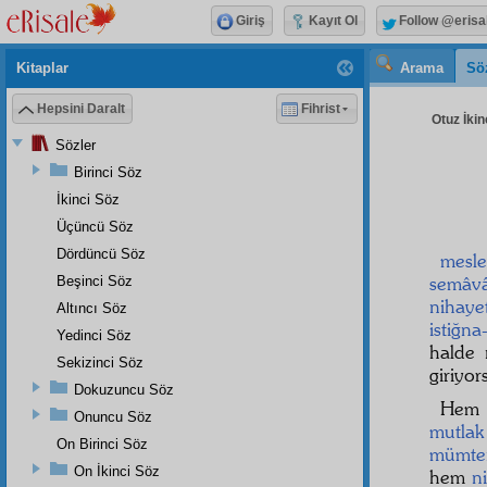
Giriş
Kayıt Ol
Follow @erisa
Kitaplar
Arama
Sö
Hepsini Daralt
Fihrist
Otuz İkin
Sözler
Birinci Söz
İkinci Söz
Üçüncü Söz
Dördüncü Söz
mesle
semâvâ
Beşinci Söz
nihaye
Altıncı Söz
istiğna
Yedinci Söz
halde
Sekizinci Söz
giriyo
Dokuzuncu Söz
Hem
Onuncu Söz
mutlak
On Birinci Söz
mümte
On İkinci Söz
hem
n