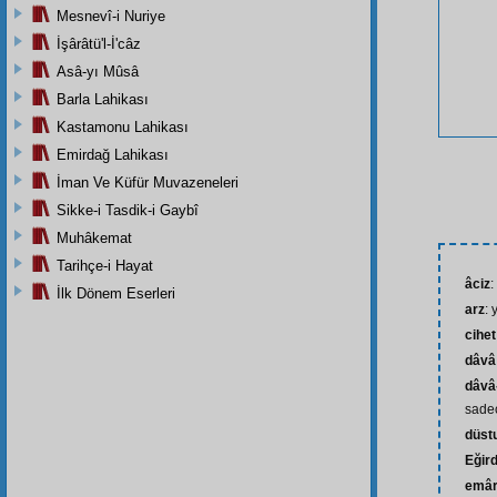
Mesnevî-i Nuriye
İşârâtü'l-İ'câz
Asâ-yı Mûsâ
Barla Lahikası
Kastamonu Lahikası
Emirdağ Lahikası
İman Ve Küfür Muvazeneleri
Sikke-i Tasdik-i Gaybî
Muhâkemat
Tarihçe-i Hayat
âciz
:
İlk Dönem Eserleri
arz
: 
cihet
dâvâ
dâvâ
sadec
düst
Eğird
emâ