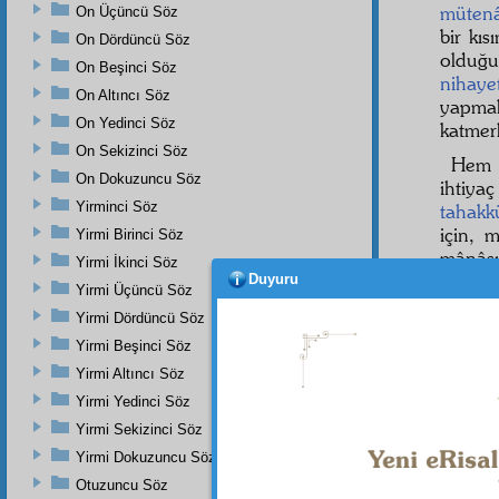
müten
On Üçüncü Söz
bir kı
On Dördüncü Söz
olduğ
On Beşinci Söz
nihaye
On Altıncı Söz
yapmak
On Yedinci Söz
katmerl
On Sekizinci Söz
He
On Dokuzuncu Söz
ihtiya
Yirminci Söz
tahakk
için, 
Yirmi Birinci Söz
mânâs
Yirmi İkinci Söz
denilir:
Duyuru
Yirmi Üçüncü Söz
لْمِىَّ
Yirmi Dördüncü Söz
Yirmi Beşinci Söz
Yani, 
Yirmi Altıncı Söz
kat'î
il
Yirmi Yedinci Söz
(yani
E
Yirmi Sekizinci Söz
Yirmi Dokuzuncu Söz
Otuzuncu Söz