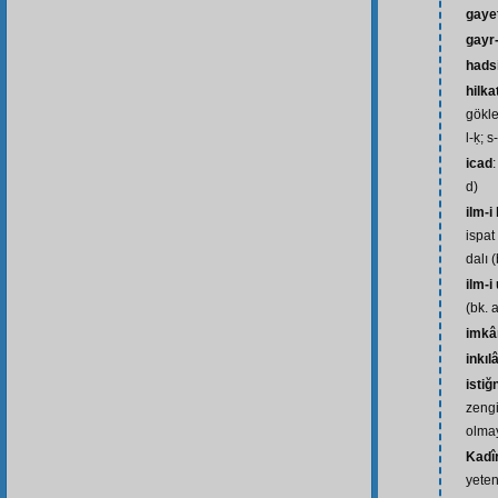
gaye
gayr
hads
hilka
gökle
l-ḳ; s
icad
d)
ilm-i
ispat
dalı (
ilm-i
(bk. 
imkâ
inkı
istiğ
zengi
olmay
Kadîr
yeten