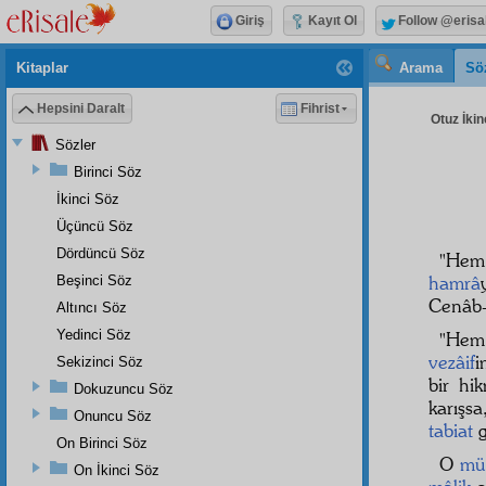
Giriş
Kayıt Ol
Follow @erisa
Kitaplar
Arama
Sö
Hepsini Daralt
Fihrist
Otuz İkin
Sözler
Birinci Söz
İkinci Söz
Üçüncü Söz
Dördüncü Söz
"He
hamrâ
Beşinci Söz
Cenâb-
Altıncı Söz
Yedinci Söz
"He
vezâif
i
Sekizinci Söz
bir hi
Dokuzuncu Söz
karışsa
Onuncu Söz
tabiat
g
On Birinci Söz
O
mü
On İkinci Söz