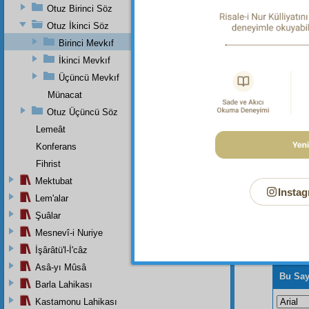
Otuz Birinci Söz
Otuz İkinci Söz
Birinci Mevkıf
Dipnot-1
bk. Ra'd
İkinci Mevkıf
Üçüncü Mevkıf
Münacat
Otuz Üçüncü Söz
Lemeât
Konferans
Fihrist
Mektubat
Instag
Lem'alar
Şuâlar
Mesnevî-i Nuriye
İşârâtü'l-İ'câz
Asâ-yı Mûsâ
Bu Say
Barla Lahikası
Kastamonu Lahikası