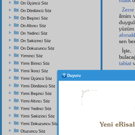
mâlik
o
On Üçüncü Söz
Zerre
On Dördüncü Söz
ilmim
On Beşinci Söz
duygul
On Altıncı Söz
yüzüm 
On Yedinci Söz
ahmakl
sen be
On Sekizinci Söz
On Dokuzuncu Söz
İşte
Yirminci Söz
bulaca
tabiat
v
Yirmi Birinci Söz
Yirmi İkinci Söz
O
kü
Duyuru
hikmet-
Yirmi Üçüncü Söz
Yirmi Dördüncü Söz
"Ben 
Yirmi Beşinci Söz
kan o
hikmet
Yirmi Altıncı Söz
hikme
Yirmi Yedinci Söz
dâvâ
nd
Yirmi Sekizinci Söz
tabiat
v
Yirmi Dokuzuncu Söz
Çünkü 
Otuzuncu Söz