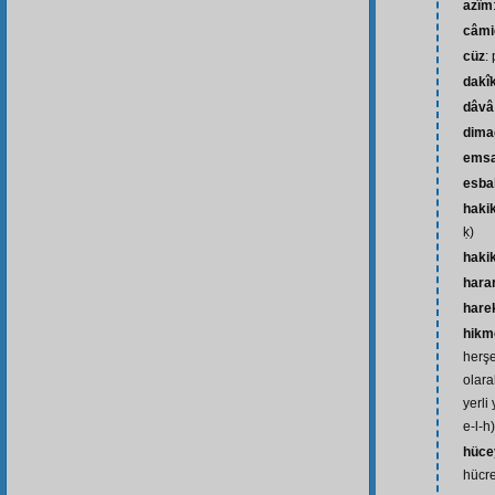
azîm
câmi
cüz
:
dakî
dâvâ
dima
emsa
esba
haki
ḳ)
hakik
hara
hare
hikme
herşe
olara
yerli
e-l-h)
hüce
hücre