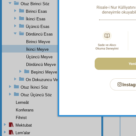
Otuz Birinci Söz
Birinci Esas
İkinci Esas
Üçüncü Esas
Dördüncü Esas
Birinci Meyve
İkinci Meyve
Üçüncü Meyve
Dördüncü Meyve
Beşinci Meyve
On Dokuzuncu Ve Otuz Birinci Sözlerin Zeyli
Bu Say
Instag
Otuz İkinci Söz
Otuz Üçüncü Söz
Lemeât
Konferans
Fihrist
Mektubat
Lem'alar