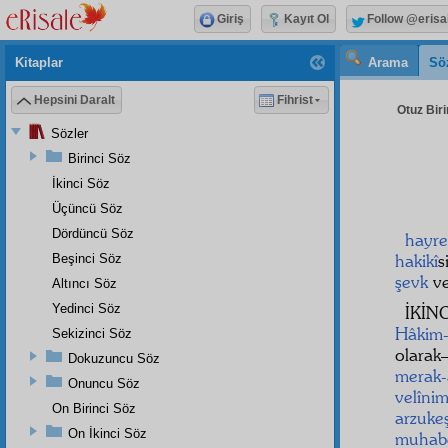
Giriş
Kayıt Ol
Follow @erisa
Kitaplar
Arama
Sö
Hepsini Daralt
Fihrist
Otuz Biri
Sözler
Birinci Söz
İkinci Söz
Üçüncü Söz
Dördüncü Söz
hayre
hakikî
s
Beşinci Söz
şevk
ve
Altıncı Söz
Yedinci Söz
İKİN
Hâkim-
Sekizinci Söz
olara
Dokuzuncu Söz
merak-
Onuncu Söz
velînim
On Birinci Söz
arzuke
On İkinci Söz
muhab