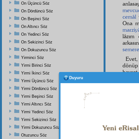
anlas
On Üçüncü Söz
mevcu
On Dördüncü Söz
cemâl
On Beşinci Söz
Ona m
On Altıncı Söz
marziy
On Yedinci Söz
lâzım 
arkas
On Sekizinci Söz
semer
On Dokuzuncu Söz
Yirminci Söz
Evet
dönüp 
Yirmi Birinci Söz
hayret
Yirmi İkinci Söz
geziyo
Duyuru
Yirmi Üçüncü Söz
pervan
Yirmi Dördüncü Söz
o
Mâlik
Yirmi Beşinci Söz
Yirmi Altıncı Söz
Yirmi Yedinci Söz
Dipnot-1
Yirmi Sekizinci Söz
bk. Buh
(53)1; N
Yirmi Dokuzuncu Söz
Otuzuncu Söz