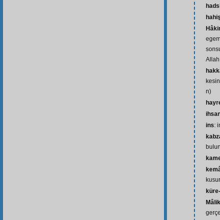
hads
hahi
Hâki
egem
sons
Allah
hakk
kesin
n)
hayr
ihsa
ins
: 
kabza
bulun
kam
kemâ
kusur
küre-
Mâlik
gerçe