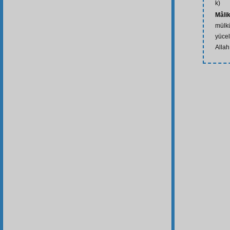
k)
Mâlik
mülkü
yücel
Allah 