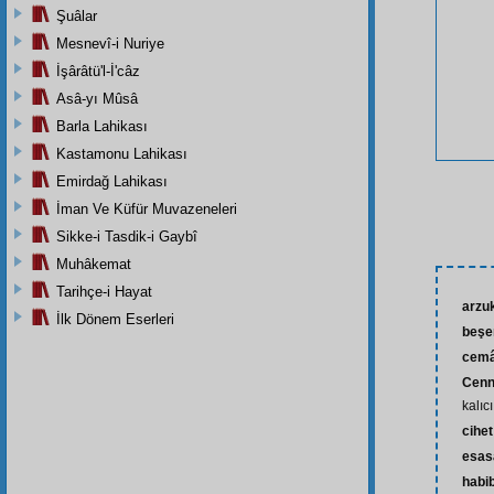
Şuâlar
Mesnevî-i Nuriye
İşârâtü'l-İ'câz
Asâ-yı Mûsâ
Barla Lahikası
Kastamonu Lahikası
Emirdağ Lahikası
İman Ve Küfür Muvazeneleri
Sikke-i Tasdik-i Gaybî
Muhâkemat
Tarihçe-i Hayat
arzu
İlk Dönem Eserleri
beşe
cemâ
Cenn
kalıc
cihet
esas
habi