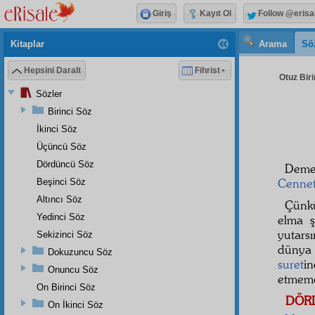
Giriş
Kayıt Ol
Follow @erisa
Kitaplar
Arama
Sö
Hepsini Daralt
Fihrist
Otuz Biri
Sözler
Birinci Söz
İkinci Söz
Üçüncü Söz
Dördüncü Söz
Deme
Cenne
Beşinci Söz
Altıncı Söz
Çünkü
Yedinci Söz
elma ş
yutars
Sekizinci Söz
dünya 
Dokuzuncu Söz
suret
i
Onuncu Söz
etmeme
On Birinci Söz
DÖR
On İkinci Söz