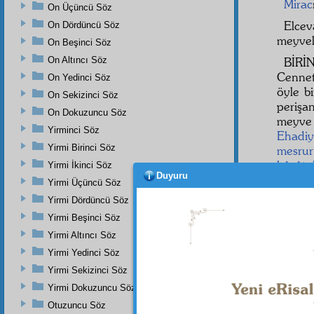
Mirac
On Üçüncü Söz
Elce
On Dördüncü Söz
meyvel
On Beşinci Söz
On Altıncı Söz
BİR
Cennet
On Yedinci Söz
öyle b
On Sekizinci Söz
periş
On Dokuzuncu Söz
meyve 
Yirminci Söz
Ehadi
Yirmi Birinci Söz
mesrur
hâcât
ı
Yirmi İkinci Söz
Duyuru
insanı
Yirmi Üçüncü Söz
Samed
Yirmi Dördüncü Söz
ve Eb
Yirmi Beşinci Söz
cemâl
i
Yirmi Altıncı Söz
Yirmi Yedinci Söz
Yirmi Sekizinci Söz
Yirmi Dokuzuncu Söz
Otuzuncu Söz