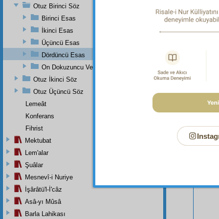
Otuz Birinci Söz
Birinci Esas
İkinci Esas
Üçüncü Esas
Dördüncü Esas
On Dokuzuncu Ve Otuz Birinci Sözlerin Zeyli
Otuz İkinci Söz
Otuz Üçüncü Söz
Bu Say
Lemeât
Konferans
Fihrist
Instag
Mektubat
Lem'alar
Şuâlar
Mesnevî-i Nuriye
İşârâtü'l-İ'câz
Asâ-yı Mûsâ
Barla Lahikası