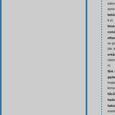
eden 
ayna 
bekà
ḳ-y)
beşe
cemâ
elham
ve şü
(bk. 
erkâ
rükünl
n)
fâni
:
gıyb
hoşl
konu
hâcâ
hads
haka
esasl