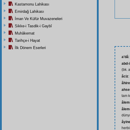
Kastamonu Lahikası
Emirdağ Lahikası
İman Ve Küfür Muvazeneleri
Sikke-i Tasdik-i Gaybî
Muhâkemat
Tarihçe-i Hayat
İlk Dönem Eserleri
a’dâ
abd-i
(bk. 
âciz
:
âhire
ahse
tam k
âlem
âlem-
dünya
âyine
herbir