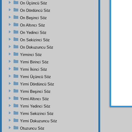
vasıtas
On Üçüncü Söz
On Dördüncü Söz
Hem
On Beşinci Söz
istidat
v
kesret
On Altıncı Söz
kesret
On Yedinci Söz
derec
On Sekizinci Söz
eden 
On Dokuzuncu Söz
İşte,
Yirminci Söz
ve
zîş
Yirmi Birinci Söz
en
âza
Yirmi İkinci Söz
ile
Kab
açacak
Yirmi Üçüncü Söz
Yirmi Dördüncü Söz
Sabia
Yirmi Beşinci Söz
Yirmi Altıncı Söz
Yirmi Yedinci Söz
Yirmi Sekizinci Söz
Yirmi Dokuzuncu Söz
Otuzuncu Söz