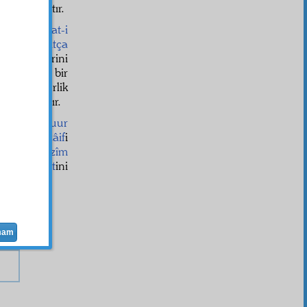
edâhe
o zâttır.
cak bir
vüs'at-i
n ve
hissiyatça
la yüzlerini
 en
âzamî
bir
rzda rehberlik
dâhe
o zâttır.
ef
olan
zîşuur
 geçmiş
vezâif
i
o
Mirac-ı Azîm
ne-i rahmet
ini
derecede
mam