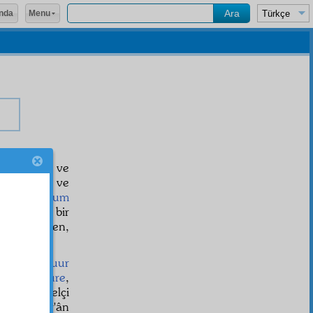
Menu
nda
aki
maksat
ve
en, nereye ve
ıtasıyla
umum
 en
âzamî
bir
â
yı halleden,
kendini
zîşuur
esi,
bizzarure
,
lerini bir elçi
uret
te, Kur'ân