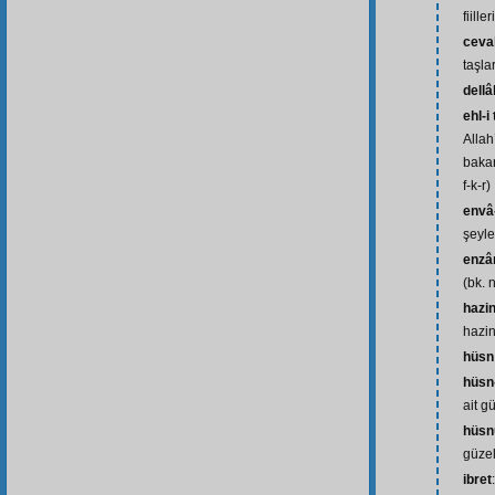
fiille
ceva
taşla
dellâl
ehl-i
Allah
bakan
f-k-r)
envâ-
şeyle
enzâr
(bk. n
hazin
hazin
hüsn
hüsn-
ait gü
hüsnü
güzel
ibret