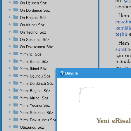
en
şâş
On Üçüncü Söz
sevdir
On Dördüncü Söz
Hem
On Beşinci Söz
cevahi
On Altıncı Söz
kemâlâ
On Yedinci Söz
teşhir
e
On Sekizinci Söz
Hem
On Dokuzuncu Söz
suret
i
Yirminci Söz
için o
mânâla
Yirmi Birinci Söz
en
âz
Yirmi İkinci Söz
Hakîm
Duyuru
Yirmi Üçüncü Söz
Yirmi Dördüncü Söz
Yirmi Beşinci Söz
Yirmi Altıncı Söz
Yirmi Yedinci Söz
Yirmi Sekizinci Söz
Yirmi Dokuzuncu Söz
Otuzuncu Söz