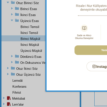
Otuz Birinci Söz
Birinci Esas
İkinci Esas
Üçüncü Esas
Birinci Temsil
Bu Say
İkinci Temsil
Birinci Müşkül
İkinci Müşkül
Üçüncü Müşkül
Dördüncü Esas
On Dokuzuncu Ve Otuz Birinci Sözlerin Zeyli
Instag
Otuz İkinci Söz
Otuz Üçüncü Söz
Lemeât
Konferans
Fihrist
Mektubat
Lem'alar