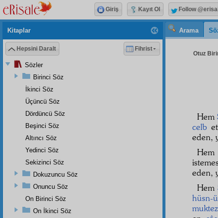
Giriş
Kayıt Ol
Follow @erisa
Kitaplar
Arama
Sö
Hepsini Daralt
Fihrist
Otuz Biri
Sözler
Birinci Söz
İkinci Söz
Üçüncü Söz
Dördüncü Söz
Hem
celb
et
Beşinci Söz
eden, 
Altıncı Söz
Yedinci Söz
Hem
isteme
Sekizinci Söz
eden, 
Dokuzuncu Söz
Hem
Onuncu Söz
hüsn-ü
On Birinci Söz
muktez
On İkinci Söz