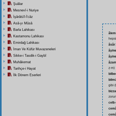
Şuâlar
Mesnevî-i Nuriye
İşârâtü'l-İ'câz
Asâ-yı Mûsâ
Barla Lahikası
âlem
Kastamonu Lahikası
hepsi
Emirdağ Lahikası
âsâr
İman Ve Küfür Muvazeneleri
âyin
Sikke-i Tasdik-i Gaybî
âyine
Muhâkemat
âzam
ẓ-m)
Tarihçe-i Hayat
bilb
İlk Dönem Eserleri
bilm
gibi 
bizz
zorun
celb
cemâ
cemâ