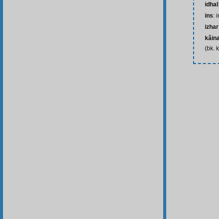
idhal
ins
: 
izhar
kâin
(bk. 