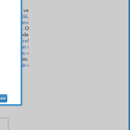
ini görmek ve
îl-i Zülcelâl
,
r
lara
nisbeten
ne bildirsin. O
im-i ulviye
de
una
müşerref
ve
saltanat-ı
ğ
ve
saray-ı
le
tavzif
etsin.
 o şahsı,
Zât-ı
mam