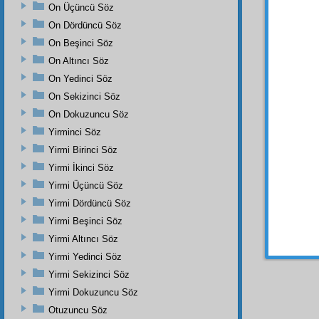
âyet
le
On Üçüncü Söz
İşte 
On Dördüncü Söz
göster
On Beşinci Söz
Sâni-i
On Altıncı Söz
abes
ve
On Yedinci Söz
sarayd
On Sekizinci Söz
birisin
etsin 
On Dokuzuncu Söz
rububi
Yirminci Söz
âlem
i
Yirmi Birinci Söz
Mu'ciza
Yirmi İkinci Söz
Zülcelâ
Yirmi Üçüncü Söz
Yirmi Dördüncü Söz
Yirmi Beşinci Söz
Dipnot-1
Yirmi Altıncı Söz
"En yüce
Yirmi Yedinci Söz
Yirmi Sekizinci Söz
Yirmi Dokuzuncu Söz
Otuzuncu Söz