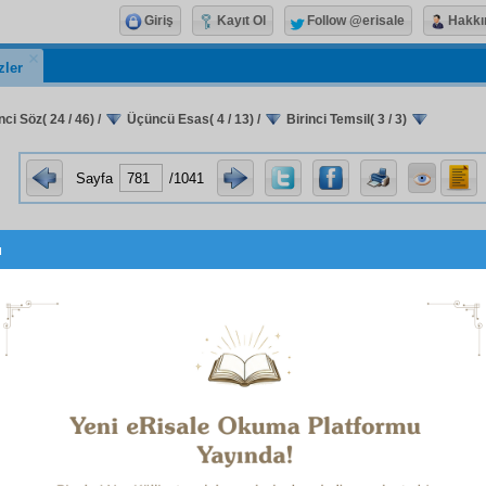
Giriş
Kayıt Ol
Follow @erisale
Hakkı
zler
nci Söz( 24 / 46)
/
Üçüncü Esas( 4 / 13)
/
Birinci Temsil( 3 / 3)
Sayfa
/1041
u
وَلِلّٰهِ الْمَثَلُ اْلاَعْلٰى
n öyle de,
Ezel-Ebed Sultanı
olan
S
1
siz
kemâlât
ını ve
nihayetsiz
cemâl
ini görmek ve göstermek 
m
sarayını öyle bir tarzda yapmıştır ki, herbir mevcut pek
n
kemâlât
ını
zikreder
, pek çok işaretlerle
cemâl
ini gös
sının herbir isminde ne kadar gizli mânevî defineler ve 
des
esinde ne kadar
mahfî
letâif
bulunduğunu, şu
dat
ıyla gösterir. Ve öyle bir tarzda gösterir ki, bütün
iyle, şu
kitab-ı kâinat
ı
zaman-ı Âdem
'den beri
mütalâa
ediy
esmâ ve kemâlât-ı İlâhiye
ye dair ifade ettiği mânâların 