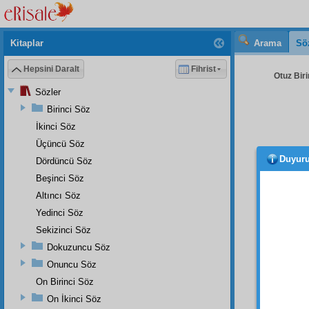
Kitaplar
Arama
Sö
Hepsini Daralt
Fihrist
Otuz Biri
Sözler
Birinci Söz
İkinci Söz
Üçüncü Söz
Duyur
Dördüncü Söz
Ayne
Beşinci Söz
nihayet
Altıncı Söz
şu
âle
Yedinci Söz
Onu
Sekizinci Söz
Hüsnâ
Dokuzuncu Söz
mukad
Onuncu Söz
mevcu
desâtir
On Birinci Söz
kitap
On İkinci Söz