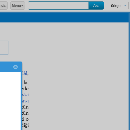
Menu
nda
âni-i Zülcelâl
,
istemiştir ki,
 çok dillerle
terir.
Esmâ-i
herbir
ünvan-ı
kâinat
bütün
fünun
, bütün
or. Halbuki o
ve gösterdiği