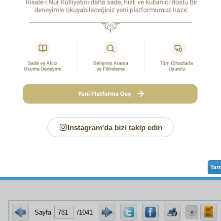
rin
öşr-ü mişar
ını daha okuyamamış.
şöyle bir
saray-ı âlem
i, kendi
kemâlât
ve
cemâl-i mânevî
s
mek için bir
meşher
hükmünde açan
Celîl-i Zülcemâl
,
Cem
 Zülkemâl
in
hikmet
i
iktiza
ediyor ki, şu
âlem-i arz
daki
zîşuu
 faidesiz olmamak için, o sarayın
âyet
lerinin mânâsını birisi
aki
acaib
in
menba
larını ve
netâic
inin
mahzen
leri olan
avâl
i gezdirsin ve bütün onların
fevkine
çıkarsın ve
kurb-u huzur
ve
âhiret
âlem
lerinde gezdirsin.
Umum
ibâd
ına bir
muallim
yet
ine bir
dellâl
ve
marziyât-ı İlâhiye
sine bir
mübelli
ndeki
âyât-ı tekvîniye
sine bir
müfessir
gibi, çok vazifeler
t
nişan
larıyla
imtiyaz
ını göstersin. Kur'ân gibi bir
ferman
la
l
in
has
ve
sadık
bir tercümanı olduğunu bildirsin.
Instagram'da bizi takip edin
 sıfatlar Allah'ındır." Nahl Sûresi, 16:60.
Ta
Sayfa
/1041