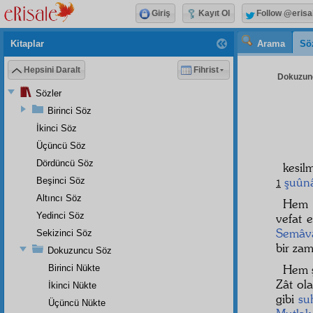
Giriş
Kayıt Ol
Follow @erisa
Kitaplar
Arama
Sö
Hepsini Daralt
Fihrist
Dokuzunc
Sözler
Birinci Söz
İkinci Söz
Üçüncü Söz
Dördüncü Söz
kesil
şuûnâ
Beşinci Söz
1
Altıncı Söz
Hem 
Yedinci Söz
vefat 
Semâv
Sekizinci Söz
bir zam
Dokuzuncu Söz
Hem 
Birinci Nükte
Zât ol
İkinci Nükte
gibi
su
Üçüncü Nükte