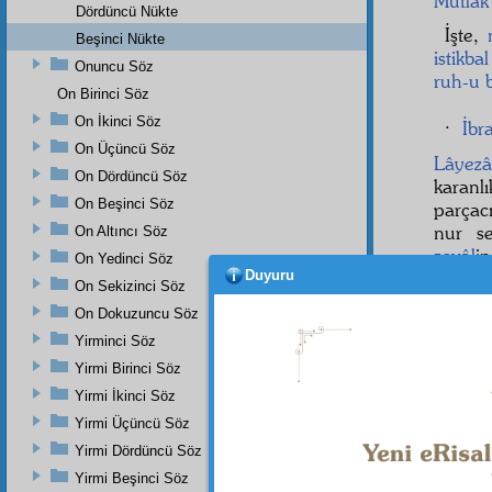
Mutlak
Dördüncü Nükte
İşte,
Beşinci Nükte
istikbal
Onuncu Söz
ruh-u 
On Birinci Söz
On İkinci Söz
·
İbr
On Üçüncü Söz
Lâyezâ
On Dördüncü Söz
karanl
On Beşinci Söz
parçac
nur s
On Altıncı Söz
zevâl
i
On Yedinci Söz
Duyuru
iltifat-
On Sekizinci Söz
On Dokuzuncu Söz
Yirminci Söz
Dipnot-1
Yirmi Birinci Söz
bk. Mülk
Yirmi İkinci Söz
Dipnot-2
Yirmi Üçüncü Söz
"Gece ba
sönüp ba
Yirmi Dördüncü Söz
Yirmi Beşinci Söz