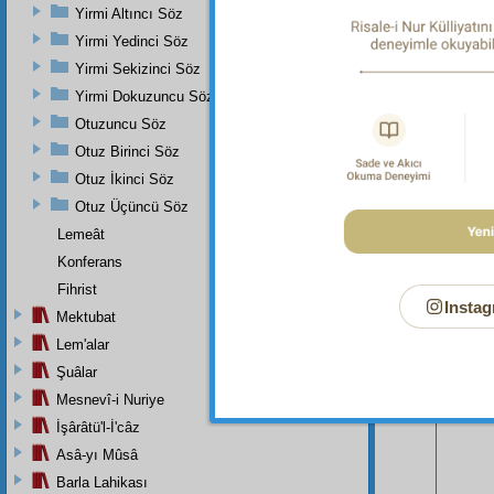
Yirmi Altıncı Söz
Yirmi Yedinci Söz
Yirmi Sekizinci Söz
Yirmi Dokuzuncu Söz
Otuzuncu Söz
Otuz Birinci Söz
Otuz İkinci Söz
Otuz Üçüncü Söz
Lemeât
Konferans
Fihrist
Instag
Bu Say
Mektubat
Lem'alar
Şuâlar
Mesnevî-i Nuriye
İşârâtü'l-İ'câz
Asâ-yı Mûsâ
Barla Lahikası