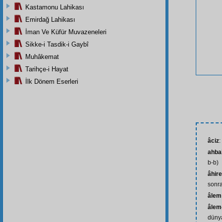
Kastamonu Lahikası
Emirdağ Lahikası
İman Ve Küfür Muvazeneleri
Sikke-i Tasdik-i Gaybî
Muhâkemat
Tarihçe-i Hayat
İlk Dönem Eserleri
âciz
:
ahba
b-b)
âhire
sonra
âlem
âlem-
dünya