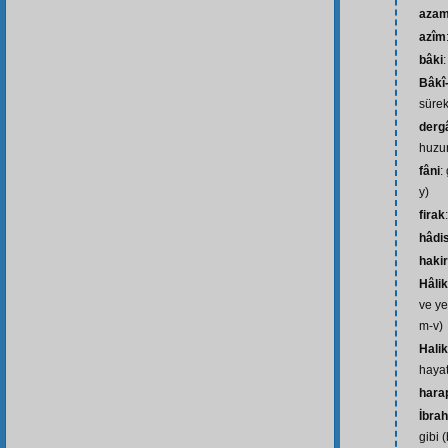
azam
azîm
bâki
:
Bâkî
sürek
derg
huzu
fâni
:
y)
firak
hâdi
hakir
Hâli
ve ye
m-v)
Halik
hayat
hara
İbra
gibi (